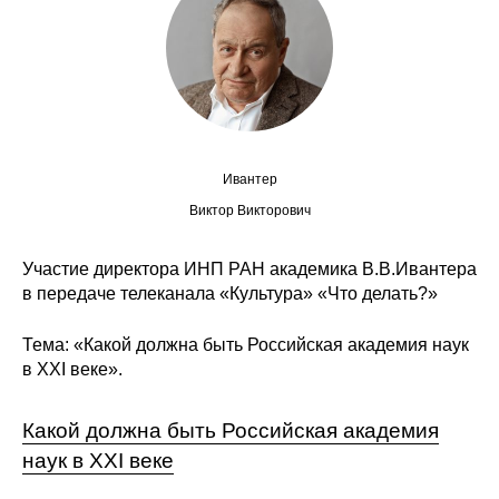
Сотрудники
Отчетность
Противодействие коррупции
Материалы для СМИ
Ивантер
Виктор Викторович
Публикации
Участие директора ИНП РАН академика В.В.Ивантера
Научная жизнь
в передаче телеканала «Культура» «Что делать?»
Издания
Тема: «Какой должна быть Российская академия наук
в XXI веке».
Проблемы прогнозирования
О журнале
Какой должна быть Российская академия
наук в XXI веке
Номера журналов