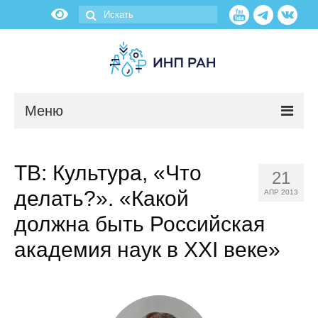
Меню
Новости
ТВ: Культура, «Что
21
О нас
делать?». «Какой
АПР 2013
Об институте
должна быть Российская
академия наук в XXI веке»
Научные подразделения
Администрация