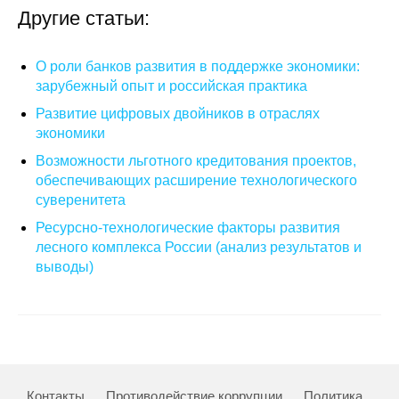
Другие статьи:
Редакционная этика
О роли банков развития в поддержке экономики:
Информация для авторов
зарубежный опыт и российская практика
Общие требования
Развитие цифровых двойников в отраслях
экономики
Стандарты оформления
Возможности льготного кредитования проектов,
обеспечивающих расширение технологического
Научные труды
суверенитета
Ресурсно-технологические факторы развития
О журнале
лесного комплекса России (анализ результатов и
выводы)
Выпуски
Редакционная этика
Информация для авторов
Контакты
Противодействие коррупции
Политика