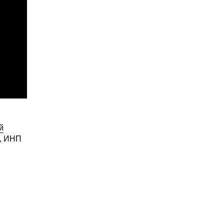
й
, ИНП