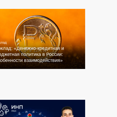
клад
оклад: «Денежно-кредитная и
джетная политика в России:
собенности взаимодействия»