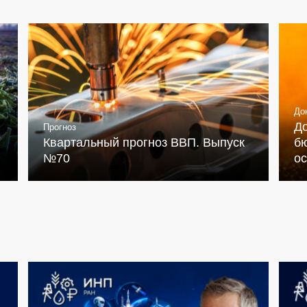
До
Д
Прогноз
Квартальный прогноз ВВП. Выпуск
бю
№70
о