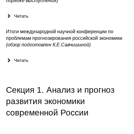
порядке выступления)
Общие требования
Стандарты оформления
Читать
Семинары
Итоги международной научной конференции по
проблемам прогнозирования российской экономики
Энергетический семинар
(обзор подготовлен К.Е.Савчишиной)
Российско-французский семинар
Читать
ЦДУ
Секция 1. Анализ и прогноз
Отрасли и регионы
развития экономики
Inforum
современной России
Ученый совет
Материалы