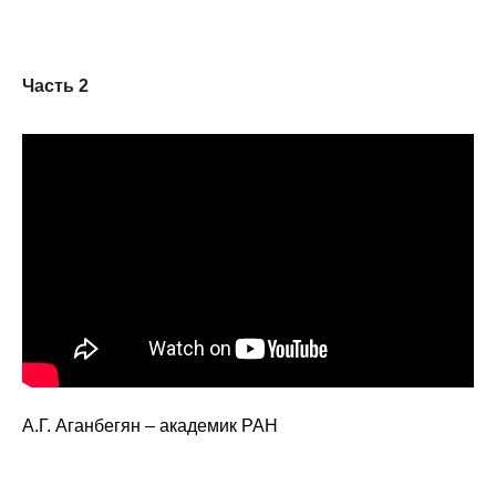
Кафедра МФТИ
Часть 2
Кафедра МАДИ
Аспирантура
Об аспирантуре
Поступление
Обучение
Нормативные документы
Диссертационный совет
А.Г. Аганбегян – академик РАН
О совете