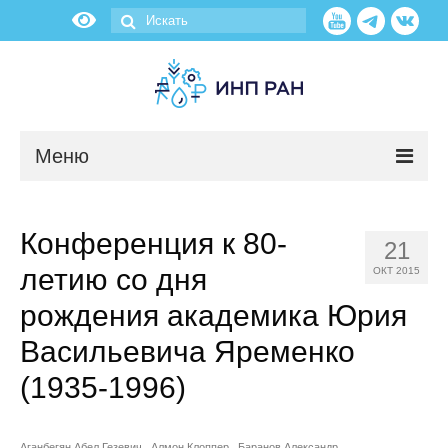
Меню
Новости
Конференция к 80-
21
О нас
летию со дня
ОКТ 2015
Об институте
рождения академика Юрия
Васильевича Яременко
Научные подразделения
(1935-1996)
Администрация
Аганбегян Абел Гезевич
Алмон Клоппер
Баранов Александр