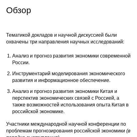
Обзор
Редакционная этика
Информация для авторов
Тематикой докладов и научной дискуссией были
Общие требования
охвачены три направления научных исследований:
Стандарты оформления
Анализ и прогноз развития экономики современной
России.
Научные труды
Инструментарий моделирования экономического
О журнале
развития и информационное обеспечение.
Анализ и прогноз развития экономики Китая и
Выпуски
перспектив экономических связей с Россией, а
также возможностей использования опыта Китая в
Редакционная этика
российской экономике.
Участники международной научной конференции по
Информация для авторов
проблемам прогнозирования российской экономики
(в