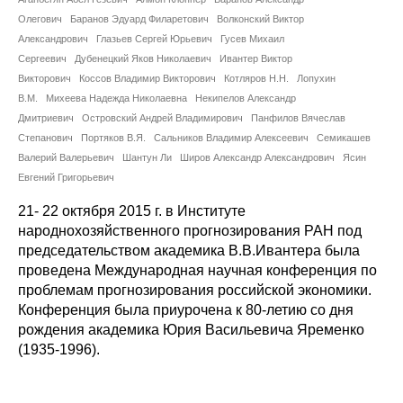
Сотрудники
Олегович
Баранов Эдуард Филаретович
Волконский Виктор
Александрович
Глазьев Сергей Юрьевич
Гусев Михаил
Отчетность
Сергеевич
Дубенецкий Яков Николаевич
Ивантер Виктор
Викторович
Коссов Владимир Викторович
Котляров Н.Н.
Лопухин
Противодействие коррупции
В.М.
Михеева Надежда Николаевна
Некипелов Александр
Дмитриевич
Островский Андрей Владимирович
Панфилов Вячеслав
Материалы для СМИ
Степанович
Портяков В.Я.
Сальников Владимир Алексеевич
Семикашев
Валерий Валерьевич
Шантун Ли
Широв Александр Александрович
Ясин
Евгений Григорьевич
Публикации
21- 22 октября 2015 г. в Институте
Научная жизнь
народнохозяйственного прогнозирования РАН под
председательством академика В.В.Ивантера была
Издания
проведена Международная научная конференция по
проблемам прогнозирования российской экономики.
Проблемы прогнозирования
Конференция была приурочена к 80-летию со дня
рождения академика Юрия Васильевича Яременко
О журнале
(1935-1996).
Номера журналов