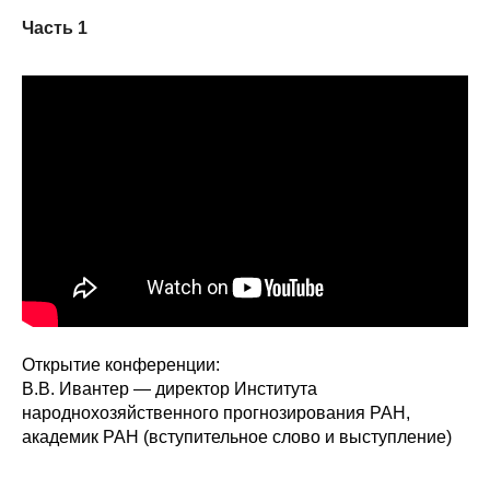
Часть 1
О совете
Регулярные прогнозы
Квартальный прогноз
Краткосрочный прогноз
Оценка индекса промышленного
производства
Российская Система Климатического
Мониторинга
Открытие конференции:
В.В. Ивантер — директор Института
Центр «Климатическая политика и
народнохозяйственного прогнозирования РАН,
экономика России»
академик РАН (вступительное слово и выступление)
Образование и карьера