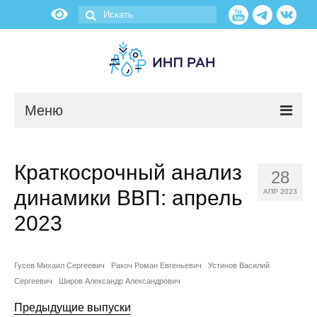
Меню
Новости
Краткосрочный анализ
28
О нас
динамики ВВП: апрель
АПР 2023
Об институте
2023
Научные подразделения
Гусев Михаил Сергеевич
Ракоч Роман Евгеньевич
Устинов Василий
Сергеевич
Широв Александр Александрович
Администрация
Предыдущие выпуски