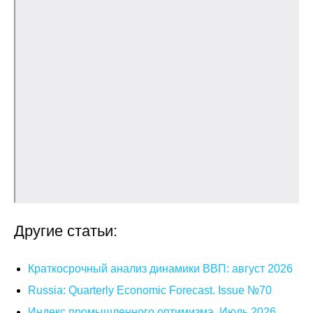
Общие требования
Стандарты оформления
Семинары
Энергетический семинар
Российско-французский семинар
ЦДУ
Отрасли и регионы
Другие статьи:
Inforum
Краткосрочный анализ динамики ВВП: август 2026
Ученый совет
Russia: Quarterly Economic Forecast. Issue №70
Материалы
Индекс промышленного оптимизма. Июль 2026