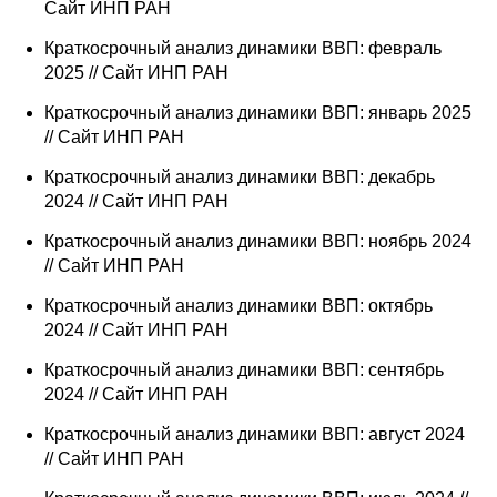
Сайт ИНП РАН
О совете
Краткосрочный анализ динамики ВВП: февраль
2025 // Сайт ИНП РАН
Регулярные прогнозы
Краткосрочный анализ динамики ВВП: январь 2025
// Сайт ИНП РАН
Квартальный прогноз
Краткосрочный анализ динамики ВВП: декабрь
Краткосрочный прогноз
2024 // Сайт ИНП РАН
Краткосрочный анализ динамики ВВП: ноябрь 2024
Оценка индекса промышленного
// Сайт ИНП РАН
производства
Краткосрочный анализ динамики ВВП: октябрь
2024 // Сайт ИНП РАН
Российская Система Климатического
Мониторинга
Краткосрочный анализ динамики ВВП: сентябрь
2024 // Сайт ИНП РАН
Центр «Климатическая политика и
экономика России»
Краткосрочный анализ динамики ВВП: август 2024
// Сайт ИНП РАН
Образование и карьера