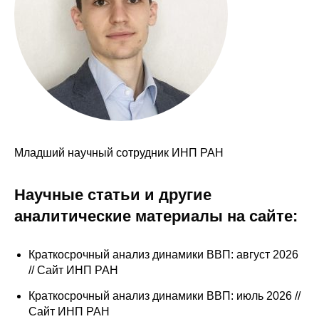
Сотрудники
Отчетность
Противодействие коррупции
Материалы для СМИ
Публикации
Младший научный сотрудник ИНП РАН
Научная жизнь
Научные статьи и другие
Издания
аналитические материалы на сайте:
Проблемы прогнозирования
Краткосрочный анализ динамики ВВП: август 2026
О журнале
// Сайт ИНП РАН
Краткосрочный анализ динамики ВВП: июль 2026 //
Номера журналов
Сайт ИНП РАН