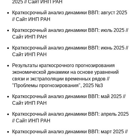
Общие требования
2025 // Сайт ИНП РАН
Краткосрочный анализ динамики ВВП: август 2025
Стандарты оформления
// Сайт ИНП РАН
Краткосрочный анализ динамики ВВП: июль 2025 //
Семинары
Сайт ИНП РАН
Энергетический семинар
Краткосрочный анализ динамики ВВП: июнь 2025 //
Сайт ИНП РАН
Российско-французский семинар
Результаты краткосрочного прогнозирования
экономической динамики на основе уравнений
ЦДУ
связи и экстраполяции временных рядов //
"Проблемы прогнозирования", 2025 №3
Отрасли и регионы
Краткосрочный анализ динамики ВВП: май 2025 //
Сайт ИНП РАН
Inforum
Краткосрочный анализ динамики ВВП: апрель 2025
Ученый совет
// Сайт ИНП РАН
Краткосрочный анализ динамики ВВП: март 2025 //
Материалы