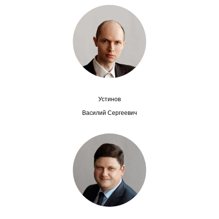
Редакционная этика
Информация для авторов
Общие требования
Стандарты оформления
Устинов
Научные труды
Василий Сергеевич
О журнале
Выпуски
Редакционная этика
Информация для авторов