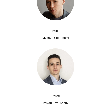
Сотрудники
Отчетность
Противодействие коррупции
Гусев
Материалы для СМИ
Михаил Сергеевич
Публикации
Научная жизнь
Издания
Проблемы прогнозирования
О журнале
Ракоч
Роман Евгеньевич
Номера журналов