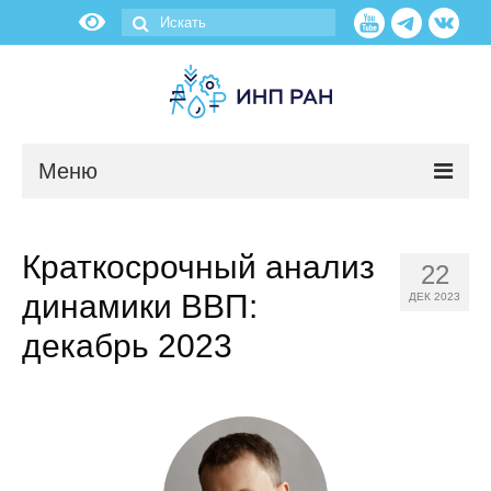
Меню
Новости
Краткосрочный анализ
22
О нас
динамики ВВП:
ДЕК 2023
Об институте
декабрь 2023
Научные подразделения
Администрация