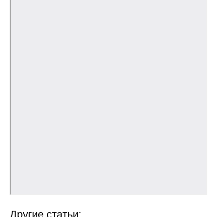
Кафедра МФТИ
Кафедра МАДИ
Аспирантура
Об аспирантуре
Поступление
Обучение
Нормативные документы
Диссертационный совет
О совете
Другие статьи: