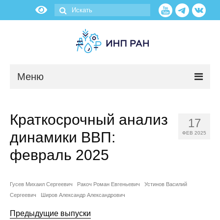
Меню
Новости
Краткосрочный анализ
17
О нас
динамики ВВП:
ФЕВ 2025
Об институте
февраль 2025
Научные подразделения
Гусев Михаил Сергеевич
Ракоч Роман Евгеньевич
Устинов Василий
Сергеевич
Широв Александр Александрович
Администрация
Предыдущие выпуски