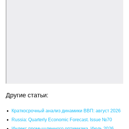
Общие требования
Стандарты оформления
Семинары
Энергетический семинар
Российско-французский семинар
ЦДУ
Отрасли и регионы
Другие статьи:
Inforum
Краткосрочный анализ динамики ВВП: август 2026
Ученый совет
Russia: Quarterly Economic Forecast. Issue №70
Материалы
Индекс промышленного оптимизма. Июль 2026