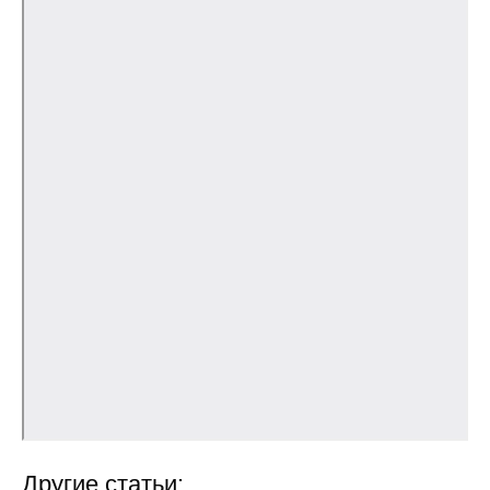
Кафедра МФТИ
Кафедра МАДИ
Аспирантура
Об аспирантуре
Поступление
Обучение
Нормативные документы
Диссертационный совет
О совете
Другие статьи: