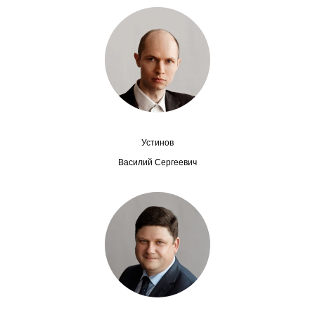
Редакционная этика
Информация для авторов
Общие требования
Стандарты оформления
Устинов
Научные труды
Василий Сергеевич
О журнале
Выпуски
Редакционная этика
Информация для авторов