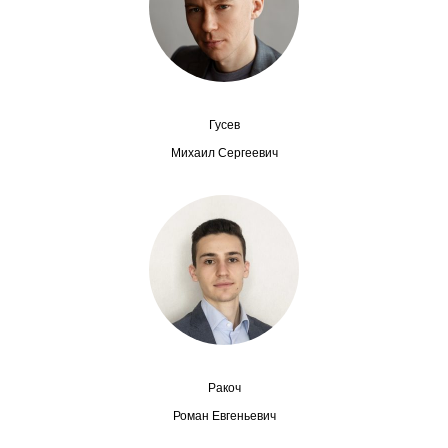
Сотрудники
Отчетность
Противодействие коррупции
Гусев
Материалы для СМИ
Михаил Сергеевич
Публикации
Научная жизнь
Издания
Проблемы прогнозирования
О журнале
Ракоч
Роман Евгеньевич
Номера журналов