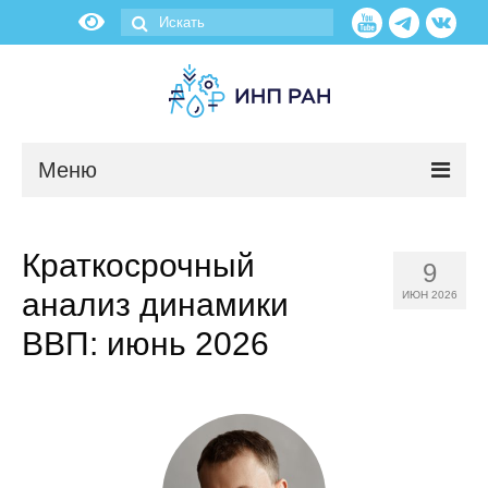
Меню
Новости
Краткосрочный
9
О нас
анализ динамики
ИЮН 2026
Об институте
ВВП: июнь 2026
Научные подразделения
Администрация