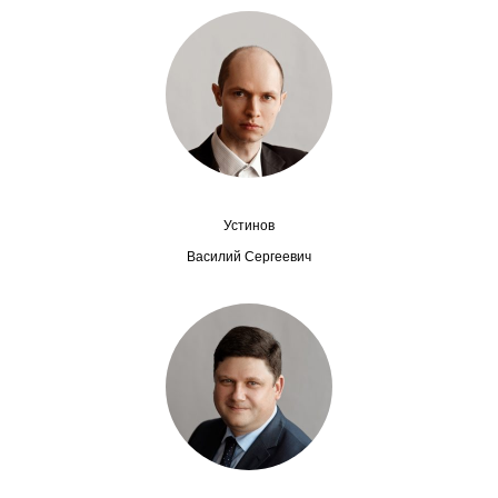
Редакционная этика
Информация для авторов
Общие требования
Стандарты оформления
Устинов
Научные труды
Василий Сергеевич
О журнале
Выпуски
Редакционная этика
Информация для авторов