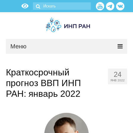
Меню
Новости
Краткосрочный
24
О нас
прогноз ВВП ИНП
ЯНВ 2022
Об институте
РАН: январь 2022
Научные подразделения
Администрация