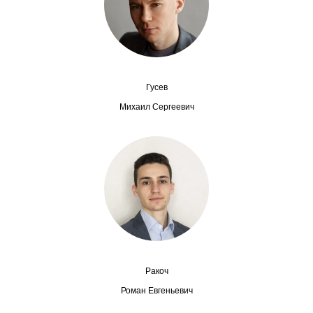
Сотрудники
Отчетность
Противодействие коррупции
Гусев
Материалы для СМИ
Михаил Сергеевич
Публикации
Научная жизнь
Издания
Проблемы прогнозирования
О журнале
Ракоч
Роман Евгеньевич
Номера журналов