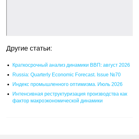
О совете
Регулярные прогнозы
Квартальный прогноз
Другие статьи:
Краткосрочный прогноз
Краткосрочный анализ динамики ВВП: август 2026
Оценка индекса промышленного
Russia: Quarterly Economic Forecast. Issue №70
производства
Индекс промышленного оптимизма. Июль 2026
Российская Система Климатического
Интенсивная реструктуризация производства как
Мониторинга
фактор макроэкономической динамики
Центр «Климатическая политика и
экономика России»
Образование и карьера