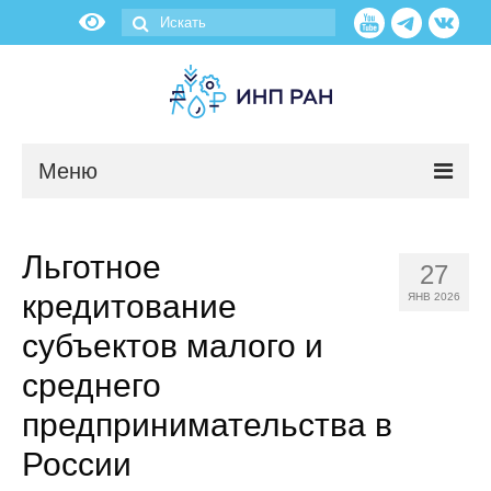
Меню
Новости
Льготное
27
О нас
кредитование
ЯНВ 2026
Об институте
субъектов малого и
среднего
Научные подразделения
предпринимательства в
Администрация
России