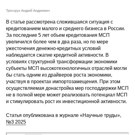
Сотрудники
Тресорук Андрей Андреевич
Отчетность
В статье рассмотрена сложившаяся ситуация с
кредитованием малого и среднего бизнеса в России.
Противодействие коррупции
За последние 5 лет объем кредитования МСП
увеличился более чем в два раза, но по мере
Материалы для СМИ
ужесточения денежно-кредитных условий
наблюдается сжатие кредитной активности. В
Публикации
условиях структурной трансформации экономики
субъекты МСП высокотехнологичных отраслей могли
бы стать одним из драйверов роста экономики,
Научная жизнь
участвуя в проектах импортозамещения. При этом
осуществляемая донастройка мер господдержки МСП
Издания
не в полной мере может реализовать потенциал МСП
Проблемы прогнозирования
и стимулировать рост их инвестиционной активности.
О журнале
Статья опубликована в журнале «Научные труды»,
№3 2025
Номера журналов