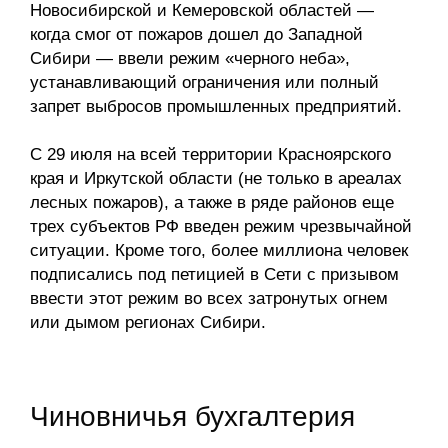
Новосибирской и Кемеровской областей —
Кафедра МФТИ
когда смог от пожаров дошел до Западной
Сибири — ввели режим «черного неба»,
Кафедра МАДИ
устанавливающий ограничения или полный
запрет выбросов промышленных предприятий.
Аспирантура
С 29 июля на всей территории Красноярского
Об аспирантуре
края и Иркутской области (не только в ареалах
лесных пожаров), а также в ряде районов еще
Поступление
трех субъектов РФ введен режим чрезвычайной
ситуации. Кроме того, более миллиона человек
Обучение
подписались под петицией в Сети с призывом
ввести этот режим во всех затронутых огнем
или дымом регионах Сибири.
Нормативные документы
Диссертационный совет
Чиновничья бухгалтерия
О совете