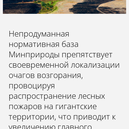
Сотрудники
Отчетность
Противодействие коррупции
Непродуманная
нормативная база
Материалы для СМИ
Минприроды препятствует
Публикации
своевременной локализации
очагов возгорания,
Научная жизнь
провоцируя
Издания
распространение лесных
Проблемы прогнозирования
пожаров на гигантские
О журнале
территории, что приводит к
Номера журналов
увеличению главного