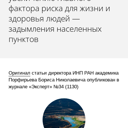
фактора риска для жизни и
Редакционная этика
здоровья людей —
Информация для авторов
задымления населенных
Общие требования
пунктов
Стандарты оформления
Научные труды
Оригинал
статьи директора ИНП РАН академика
О журнале
Порфирьева Бориса Николаевича опубликован в
журнале «Эксперт» №34 (1130)
Выпуски
Редакционная этика
Информация для авторов