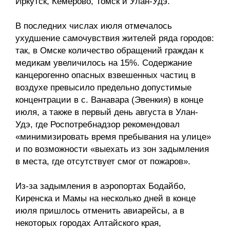
Иркутск, Кемерово, Томск и Улан-Удэ.
О совете
В последних числах июля отмечалось
ухудшение самочувствия жителей ряда городов:
Регулярные прогнозы
так, в Омске количество обращений граждан к
медикам увеличилось на 15%. Содержание
Квартальный прогноз
канцерогенно опасных взвешенных частиц в
воздухе превысило предельно допустимые
Краткосрочный прогноз
концентрации в с. Ванавара (Эвенкия) в конце
июля, а также в первый день августа в Улан-
Оценка индекса промышленного
Удэ, где Роспотребнадзор рекомендовал
производства
«минимизировать время пребывания на улице»
и по возможности «выехать из зон задымления
Российская Система Климатического
в места, где отсутствует смог от пожаров».
Мониторинга
Из-за задымления в аэропортах Бодайбо,
Центр «Климатическая политика и
Киренска и Мамы на несколько дней в конце
экономика России»
июля пришлось отменить авиарейсы, а в
некоторых городах Алтайского края,
Образование и карьера