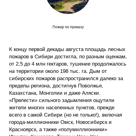
Общие требования
Стандарты оформления
Пожар по приказу
Семинары
Энергетический семинар
К концу первой декады августа площадь лесных
пожаров в Сибири достигла, по разным оценкам,
Российско-французский семинар
от 2,5 до 4 млн гектаров, тушение продолжалось
на территории около 198 тыс. га. Дым от
ЦДУ
сибирских пожаров распространился далеко за
пределы региона, достигнув Поволжья,
Отрасли и регионы
Казахстана, Монголии и даже Аляски.
«Прелести» сильного задымления ощутили
Inforum
жители многих населенных пунктов, прежде
всего в самой Сибири (но не только!), включая
Ученый совет
города-миллионники Омск, Новосибирск и
Красноярск, а также «полумиллионники»
Материалы