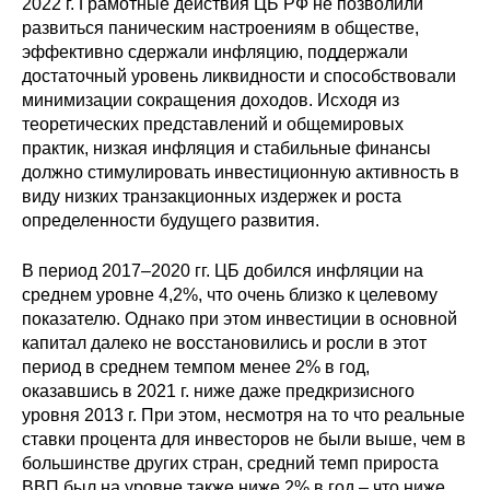
2022 г. Грамотные действия ЦБ РФ не позволили
развиться паническим настроениям в обществе,
Кафедра МФТИ
эффективно сдержали инфляцию, поддержали
достаточный уровень ликвидности и способствовали
Кафедра МАДИ
минимизации сокращения доходов. Исходя из
теоретических представлений и общемировых
Аспирантура
практик, низкая инфляция и стабильные финансы
должно стимулировать инвестиционную активность в
Об аспирантуре
виду низких транзакционных издержек и роста
определенности будущего развития.
Поступление
В период 2017–2020 гг. ЦБ добился инфляции на
среднем уровне 4,2%, что очень близко к целевому
Обучение
показателю. Однако при этом инвестиции в основной
капитал далеко не восстановились и росли в этот
Нормативные документы
период в среднем темпом менее 2% в год,
оказавшись в 2021 г. ниже даже предкризисного
Диссертационный совет
уровня 2013 г. При этом, несмотря на то что реальные
ставки процента для инвесторов не были выше, чем в
О совете
большинстве других стран, средний темп прироста
ВВП был на уровне также ниже 2% в год – что ниже