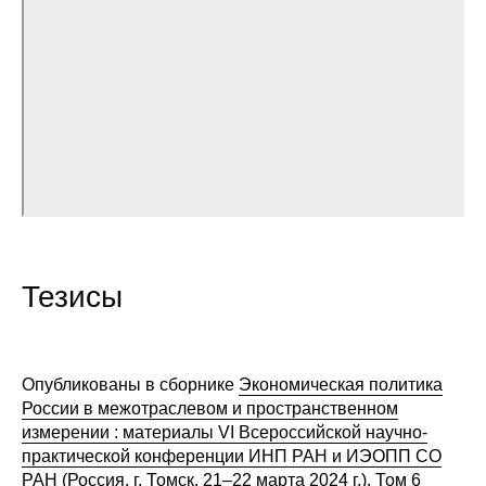
Общие требования
Стандарты оформления
Семинары
Энергетический семинар
Российско-французский семинар
ЦДУ
Тезисы
Отрасли и регионы
Inforum
Опубликованы в сборнике
Экономическая политика
России в межотраслевом и пространственном
Ученый совет
измерении : материалы VI Всероссийской научно-
практической конференции ИНП РАН и ИЭОПП СО
Материалы
РАН (Россия, г. Томск, 21–22 марта 2024 г.). Том 6