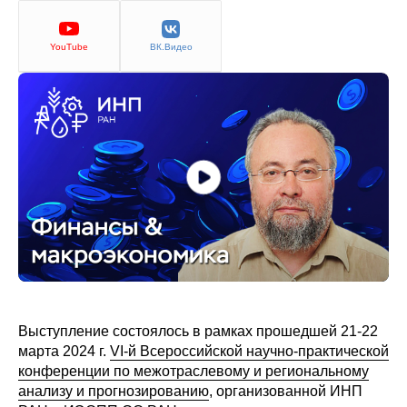
Сотрудники
Отчетность
YouTube
ВК.Видео
Противодействие коррупции
Материалы для СМИ
Публикации
Научная жизнь
Издания
Проблемы прогнозирования
Выступление состоялось в рамках прошедшей 21-22
О журнале
марта 2024 г.
VI-й Всероссийской научно-практической
конференции по межотраслевому и региональному
Номера журналов
анализу и прогнозированию
, организованной ИНП