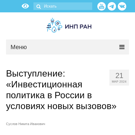
Меню
Новости
Выступление:
21
О нас
«Инвестиционная
МАР 2024
Об институте
политика в России в
условиях новых вызовов»
Научные подразделения
Администрация
Суслов Никита Иванович