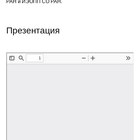
РАН и ИЭОПП СО РАН.
Редакционная этика
Информация для авторов
Презентация
Общие требования
Стандарты оформления
Научные труды
О журнале
Выпуски
Редакционная этика
Информация для авторов