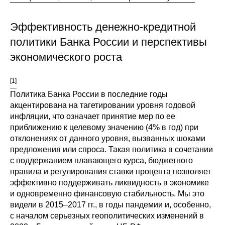
О совете
Эффективность денежно-кредитной
политики Банка России и перспективы
Регулярные прогнозы
экономического роста
Квартальный прогноз
[1]
Краткосрочный прогноз
Политика Банка России в последние годы
акцентирована на тагетировании уровня годовой
Оценка индекса промышленного
инфляции, что означает принятие мер по ее
производства
приближению к целевому значению (4% в год) при
отклонениях от данного уровня, вызванных шоками
предложения или спроса. Такая политика в сочетании
Российская Система Климатического
Мониторинга
с поддержанием плавающего курса, бюджетного
правила и регулирования ставки процента позволяет
эффективно поддерживать ликвидность в экономике
Центр «Климатическая политика и
и одновременно финансовую стабильность. Мы это
экономика России»
видели в 2015–2017 гг., в годы пандемии и, особенно,
с началом серьезных геополитических изменений в
Образование и карьера