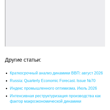
О совете
Регулярные прогнозы
Квартальный прогноз
Краткосрочный прогноз
Оценка индекса промышленного
Другие статьи:
производства
Краткосрочный анализ динамики ВВП: август 2026
Российская Система Климатического
Мониторинга
Russia: Quarterly Economic Forecast. Issue №70
Индекс промышленного оптимизма. Июль 2026
Центр «Климатическая политика и
экономика России»
Интенсивная реструктуризация производства как
фактор макроэкономической динамики
Образование и карьера