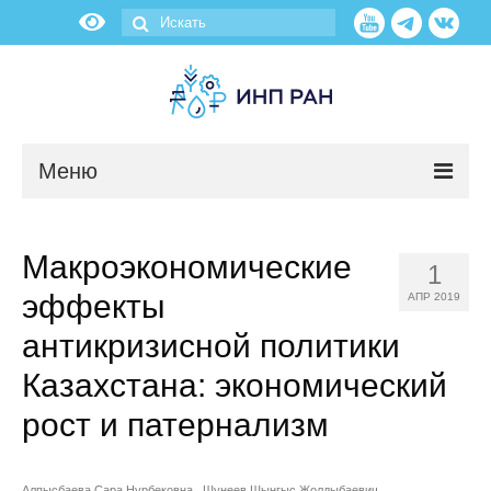
Меню
Новости
Макроэкономические
1
О нас
эффекты
АПР 2019
Об институте
антикризисной политики
Казахстана: экономический
Научные подразделения
рост и патернализм
Администрация
Алпысбаева Сара Нурбековна
Шунеев Шынгыс Жолдыбаевич