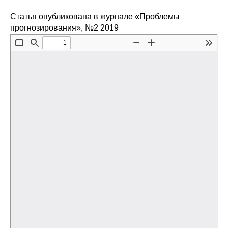
Редакционная этика
Статья опубликована в журнале «Проблемы
прогнозирования»,
№2 2019
Информация для авторов
Общие требования
Стандарты оформления
Научные труды
О журнале
Выпуски
Редакционная этика
Информация для авторов