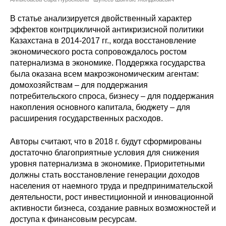
Сотрудники
В статье анализируется двойственный характер
Отчетность
эффектов контрцикличной антикризисной политики
Казахстана в 2014-2017 гг., когда восстановление
экономического роста сопровождалось ростом
Противодействие коррупции
патернализма в экономике. Поддержка государства
была оказана всем макроэкономическим агентам:
Материалы для СМИ
домохозяйствам – для поддержания
потребительского спроса, бизнесу – для поддержания
Публикации
накопления основного капитала, бюджету – для
расширения государственных расходов.
Научная жизнь
Авторы считают, что в 2018 г. будут сформированы
Издания
достаточно благоприятные условия для снижения
уровня патернализма в экономике. Приоритетными
Проблемы прогнозирования
должны стать восстановление генерации доходов
населения от наемного труда и предпринимательской
О журнале
деятельности, рост инвестиционной и инновационной
активности бизнеса, создание равных возможностей и
Номера журналов
доступа к финансовым ресурсам.