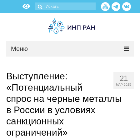
Меню
Новости
Выступление:
21
О нас
«Потенциальный
МАР 2025
Об институте
спрос на черные металлы
в России в условиях
Научные подразделения
санкционных
Администрация
ограничений»