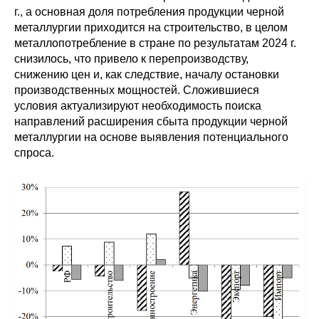
г., а основная доля потребления продукции черной
Кафедра МФТИ
металлургии приходится на строительство, в целом
металлопотребление в стране по результатам 2024 г.
Кафедра МАДИ
снизилось, что привело к перепроизводству,
снижению цен и, как следствие, началу остановки
производственных мощностей. Сложившиеся
Аспирантура
условия актуализируют необходимость поиска
направлений расширения сбыта продукции черной
Об аспирантуре
металлургии на основе выявления потенциального
спроса.
Поступление
Обучение
Нормативные документы
Диссертационный совет
О совете