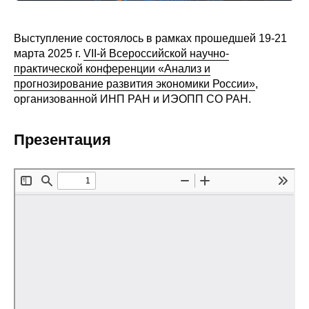
Редакционная этика
Выступление состоялось в рамках прошедшей 19-21
марта 2025 г.
VII-й Всероссийской научно-
Информация для авторов
практической конференции «Анализ и
Общие требования
прогнозирование развития экономики России»
,
организованной ИНП РАН и ИЭОПП СО РАН.
Стандарты оформления
Презентация
Научные труды
О журнале
Выпуски
Редакционная этика
Информация для авторов