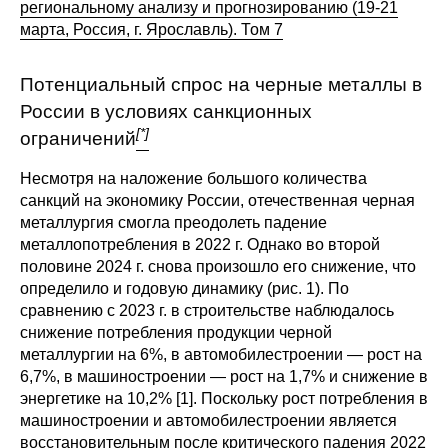
региональному анализу и прогнозированию (19-21
марта, Россия, г. Ярославль). Том 7
О совете
Потенциальный спрос на черные металлы в
Регулярные прогнозы
России в условиях санкционных
Квартальный прогноз
[*]
ограничений
Несмотря на наложение большого количества
Краткосрочный прогноз
санкций на экономику России, отечественная черная
металлургия смогла преодолеть падение
Оценка индекса промышленного
металлопотребления в 2022 г. Однако во второй
производства
половине 2024 г. снова произошло его снижение, что
определило и годовую динамику (рис. 1). По
Российская Система Климатического
сравнению с 2023 г. в строительстве наблюдалось
Мониторинга
снижение потребления продукции черной
металлургии на 6%, в автомобилестроении — рост на
Центр «Климатическая политика и
6,7%, в машиностроении — рост на 1,7% и снижение в
экономика России»
энергетике на 10,2% [1]. Поскольку рост потребления в
машиностроении и автомобилестроении является
Образование и карьера
восстановительным после критического падения 2022