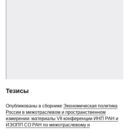
Общие требования
Стандарты оформления
Семинары
Энергетический семинар
Российско-французский семинар
ЦДУ
Отрасли и регионы
Тезисы
Inforum
Опубликованы в сборнике
Экономическая политика
России в межотраслевом и пространственном
Ученый совет
измерении: материалы VII конференции ИНП РАН и
ИЭОПП СО РАН по межотраслевому и
Материалы