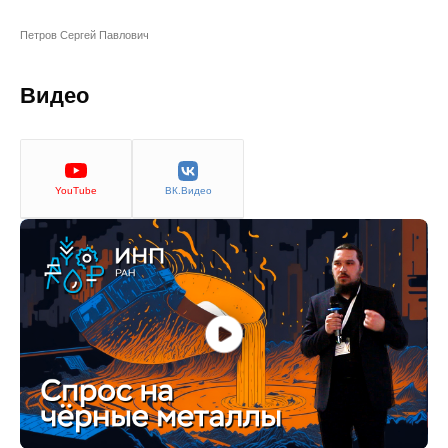
Сотрудники
Петров Сергей Павлович
Отчетность
Видео
Противодействие коррупции
Материалы для СМИ
YouTube
ВК.Видео
Публикации
Научная жизнь
Издания
Проблемы прогнозирования
О журнале
Номера журналов