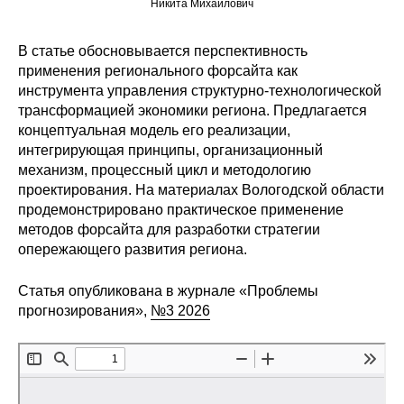
Никита Михайлович
Редакционная этика
В статье обосновывается перспективность
применения регионального форсайта как
Информация для авторов
инструмента управления структурно-технологической
Общие требования
трансформацией экономики региона. Предлагается
концептуальная модель его реализации,
интегрирующая принципы, организационный
Стандарты оформления
механизм, процессный цикл и методологию
проектирования. На материалах Вологодской области
Научные труды
продемонстрировано практическое применение
методов форсайта для разработки стратегии
О журнале
опережающего развития региона.
Выпуски
Статья опубликована в журнале «Проблемы
прогнозирования»,
№3 2026
Редакционная этика
Информация для авторов