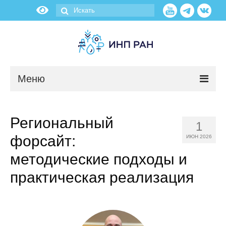
Меню
Новости
Региональный
1
О нас
форсайт:
ИЮН 2026
Об институте
методические подходы и
практическая реализация
Научные подразделения
Администрация