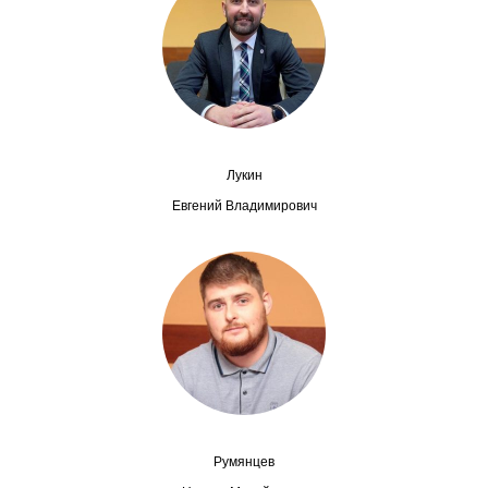
Сотрудники
Отчетность
Противодействие коррупции
Материалы для СМИ
Лукин
Евгений Владимирович
Публикации
Научная жизнь
Издания
Проблемы прогнозирования
О журнале
Румянцев
Номера журналов