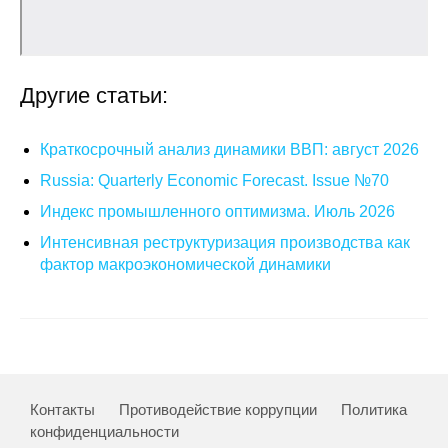
Кафедра МФТИ
Кафедра МАДИ
Другие статьи:
Аспирантура
Краткосрочный анализ динамики ВВП: август 2026
Об аспирантуре
Russia: Quarterly Economic Forecast. Issue №70
Индекс промышленного оптимизма. Июль 2026
Поступление
Интенсивная реструктуризация производства как
фактор макроэкономической динамики
Обучение
Нормативные документы
Диссертационный совет
Контакты
Противодействие коррупции
Политика
О совете
конфиденциальности