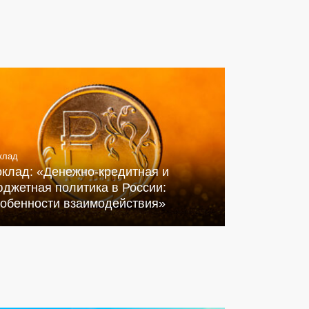
клад
оклад: «Денежно-кредитная и
джетная политика в России:
собенности взаимодействия»