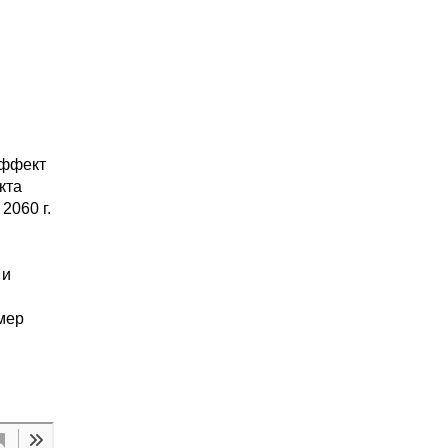
эффект
кта
2060 г.
 и
мер