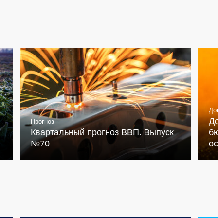
До
Д
Прогноз
Квартальный прогноз ВВП. Выпуск
бю
№70
о