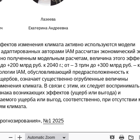
Лазеева
ич
Екатерина Андреевна
ффектов изменения климата активно используются модели
х адаптированных авторами IAM рассчитан экономический 
асно полученным модельным расчетам, величина этого эффе
 +200 млрд руб. к 2040 г.; от – 3 трлн до +300 млрд руб. – к 
одологии IAM, обусловливающий предрасположенность к
щербов, означает существенно огрубленные величины
енения климата. В связи с этим, их следует воспринимать
я знака возникающих эффектов (ущерб или выгода) и
аемого ущерба или выгод, соответственно, при отсутствии 
ям климата.
прогнозирования»,
№1 2025