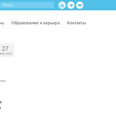
нь
Образование и карьера
Контакты
27
ИЮЛ 2020
евна
а
х