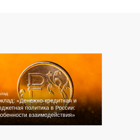
клад
оклад: «Денежно-кредитная и
джетная политика в России:
собенности взаимодействия»