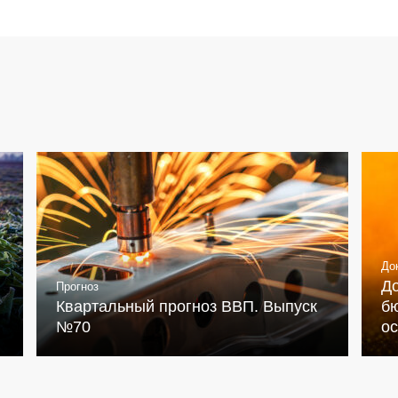
До
Д
Прогноз
Квартальный прогноз ВВП. Выпуск
бю
№70
о