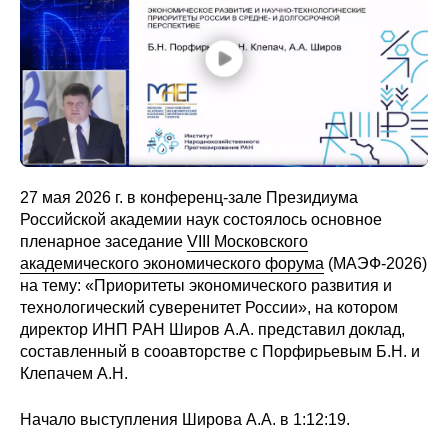
Сотрудники
Отчетность
Противодействие коррупции
Материалы для СМИ
27 мая 2026 г. в конференц-зале Президиума
Публикации
Российской академии наук состоялось основное
пленарное заседание
VIII Московского
Научная жизнь
академического экономического форума
(МАЭФ-2026)
на тему: «Приоритеты экономического развития и
Издания
технологический суверенитет России», на котором
директор ИНП РАН Широв А.А. представил доклад,
Проблемы прогнозирования
составленный в сооавторстве с Порфирьевым Б.Н. и
Клепачем А.Н.
О журнале
Начало выступления Широва А.А. в 1:12:19.
Номера журналов