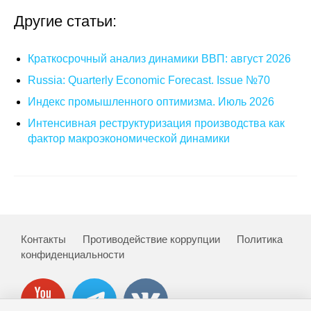
Другие статьи:
Редакционная этика
Информация для авторов
Краткосрочный анализ динамики ВВП: август 2026
Russia: Quarterly Economic Forecast. Issue №70
Общие требования
Индекс промышленного оптимизма. Июль 2026
Стандарты оформления
Интенсивная реструктуризация производства как
фактор макроэкономической динамики
Научные труды
О журнале
Выпуски
Контакты
Противодействие коррупции
Политика
Редакционная этика
конфиденциальности
Информация для авторов