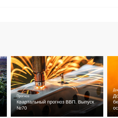
До
Д
Прогноз
Квартальный прогноз ВВП. Выпуск
бю
№70
о