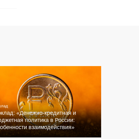
клад
оклад: «Денежно-кредитная и
джетная политика в России:
собенности взаимодействия»