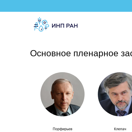
Основное пленарное з
Порфирьев
Клепач