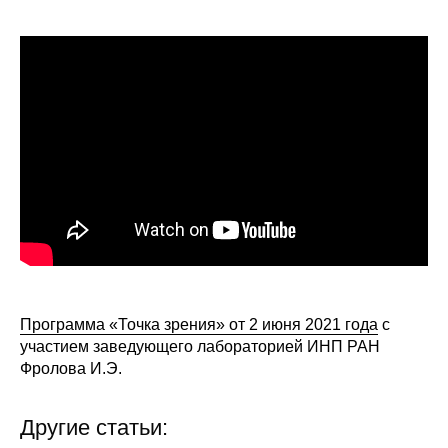
Сотрудники
Отчетность
Противодействие коррупции
Материалы для СМИ
Публикации
Научная жизнь
Издания
Программа «Точка зрения» от 2 июня 2021 года
с
Проблемы прогнозирования
участием заведующего лабораторией ИНП РАН
Фролова И.Э.
О журнале
Другие статьи:
Номера журналов