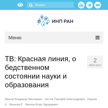
Меню
Новости
ТВ: Красная линия, о
2
О нас
бедственном
ИЮН 2021
Об институте
состоянии науки и
образования
Научные подразделения
Администрация
Иванов Владимир Николаевич
Нестик Тимофей Александрович
Наумов
А.
Мазилов Е.
Фролов Игорь Эдуардович