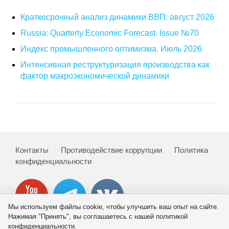
Редакционная этика
Краткосрочный анализ динамики ВВП: август 2026
Russia: Quarterly Economic Forecast. Issue №70
Информация для авторов
Индекс промышленного оптимизма. Июль 2026
Общие требования
Интенсивная реструктуризация производства как
фактор макроэкономической динамики
Стандарты оформления
Научные труды
О журнале
Контакты
Противодействие коррупции
Политика
Выпуски
конфиденциальности
Редакционная этика
Мы используем файлы cookie, чтобы улучшить ваш опыт на сайте.
Информация для авторов
Нажимая "Принять", вы соглашаетесь с нашей политикой
конфиденциальности.