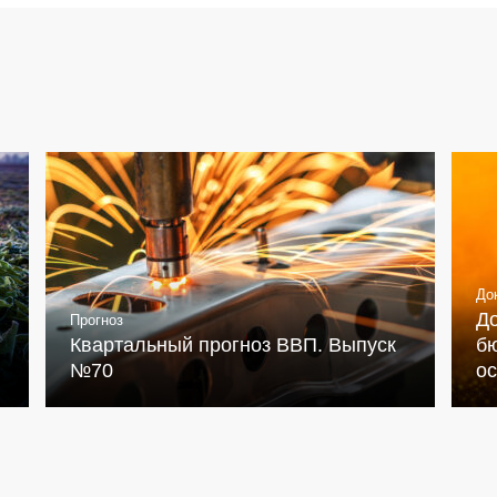
До
Д
Прогноз
Квартальный прогноз ВВП. Выпуск
бю
№70
о