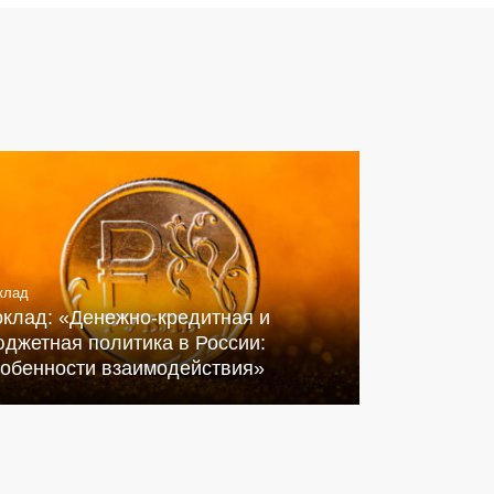
клад
оклад: «Денежно-кредитная и
джетная политика в России:
собенности взаимодействия»