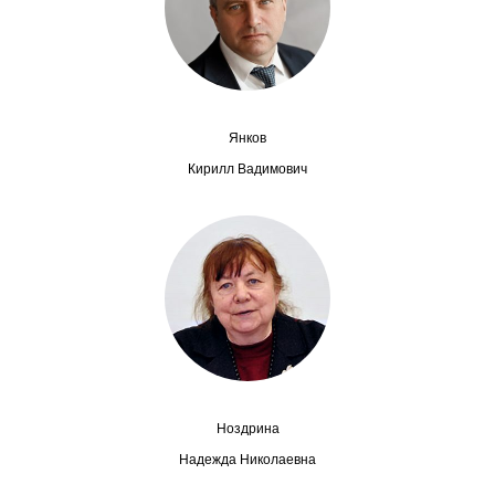
Сотрудники
Отчетность
Противодействие коррупции
Янков
Материалы для СМИ
Кирилл Вадимович
Публикации
Научная жизнь
Издания
Проблемы прогнозирования
О журнале
Ноздрина
Надежда Николаевна
Номера журналов