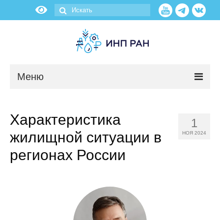
Меню
Новости
Характеристика
1
О нас
жилищной ситуации в
НОЯ 2024
Об институте
регионах России
Научные подразделения
Администрация