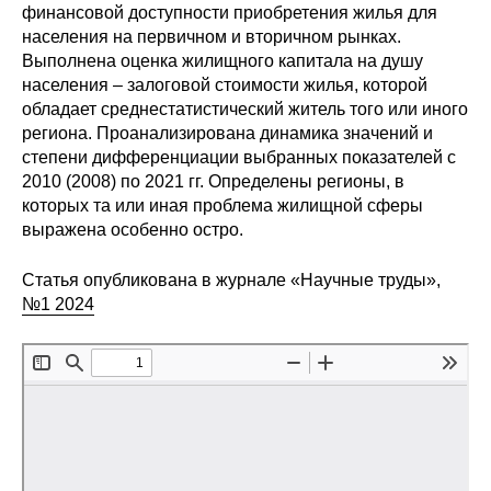
Общие требования
финансовой доступности приобретения жилья для
населения на первичном и вторичном рынках.
Стандарты оформления
Выполнена оценка жилищного капитала на душу
населения – залоговой стоимости жилья, которой
обладает среднестатистический житель того или иного
Семинары
региона. Проанализирована динамика значений и
степени дифференциации выбранных показателей с
Энергетический семинар
2010 (2008) по 2021 гг. Определены регионы, в
которых та или иная проблема жилищной сферы
Российско-французский семинар
выражена особенно остро.
ЦДУ
Статья опубликована в журнале «Научные труды»,
№1 2024
Отрасли и регионы
Inforum
Ученый совет
Материалы