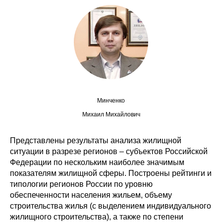
Редакционная этика
Информация для авторов
Общие требования
Стандарты оформления
Минченко
Научные труды
Михаил Михайлович
О журнале
Представлены результаты анализа жилищной
ситуации в разрезе регионов – субъектов Российской
Выпуски
Федерации по нескольким наиболее значимым
показателям жилищной сферы. Построены рейтинги и
Редакционная этика
типологии регионов России по уровню
обеспеченности населения жильем, объему
Информация для авторов
строительства жилья (с выделением индивидуального
жилищного строительства), а также по степени