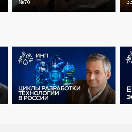
№70
о