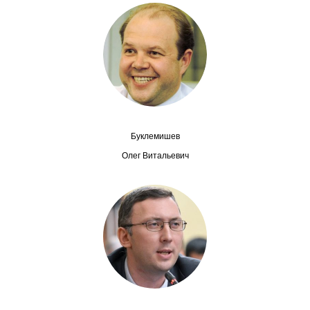
Сотрудники
Отчетность
Противодействие коррупции
Материалы для СМИ
Буклемишев
Публикации
Олег Витальевич
Научная жизнь
Издания
Проблемы прогнозирования
О журнале
Номера журналов