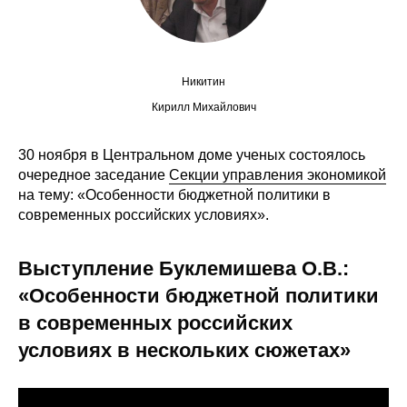
Общие требования
Стандарты оформления
Никитин
Семинары
Кирилл Михайлович
Энергетический семинар
30 ноября в Центральном доме ученых состоялось
очередное заседание
Секции управления экономикой
Российско-французский семинар
на тему: «Особенности бюджетной политики в
современных российских условиях».
ЦДУ
Выступление Буклемишева О.В.:
Отрасли и регионы
«Особенности бюджетной политики
Inforum
в современных российских
условиях в нескольких сюжетах»
Ученый совет
Материалы