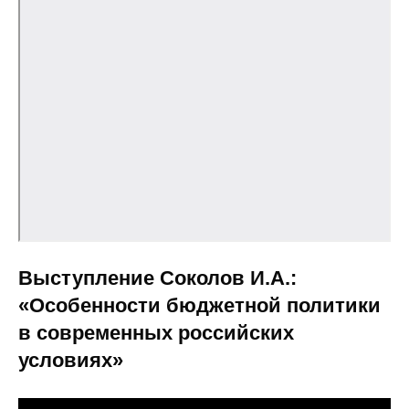
Кафедра МФТИ
Кафедра МАДИ
Аспирантура
Об аспирантуре
Поступление
Обучение
Выступление Соколов И.А.:
Нормативные документы
«Особенности бюджетной политики
в современных российских
Диссертационный совет
условиях»
О совете