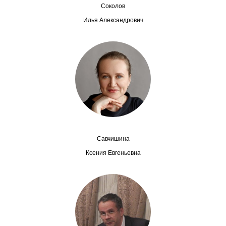
Соколов
Редакционная этика
Илья Александрович
Информация для авторов
Общие требования
Стандарты оформления
Научные труды
О журнале
Савчишина
Ксения Евгеньевна
Выпуски
Редакционная этика
Информация для авторов