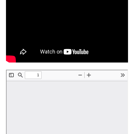
О совете
Регулярные прогнозы
Квартальный прогноз
Краткосрочный прогноз
Оценка индекса промышленного
производства
Российская Система Климатического
Мониторинга
Центр «Климатическая политика и
экономика России»
Образование и карьера