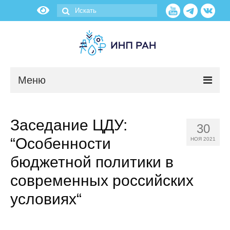
Меню
Новости
Заседание ЦДУ:
30
О нас
“Особенности
НОЯ 2021
Об институте
бюджетной политики в
современных российских
Научные подразделения
условиях“
Администрация