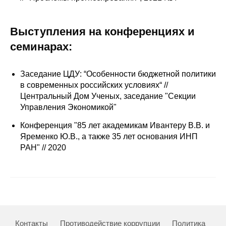
Общие требования
Стандарты оформления
Выступления на конференциях и
семинарах:
Семинары
Энергетический семинар
Заседание ЦДУ: “Особенности бюджетной политики
в современных российских условиях“ //
Центральный Дом Ученых, заседание "Секции
Российско-французский семинар
Управления Экономикой"
ЦДУ
Конференция "85 лет академикам Ивантеру В.В. и
Яременко Ю.В., а также 35 лет основания ИНП
РАН" // 2020
Отрасли и регионы
Inforum
Ученый совет
Материалы
Контакты
Противодействие коррупции
Политика