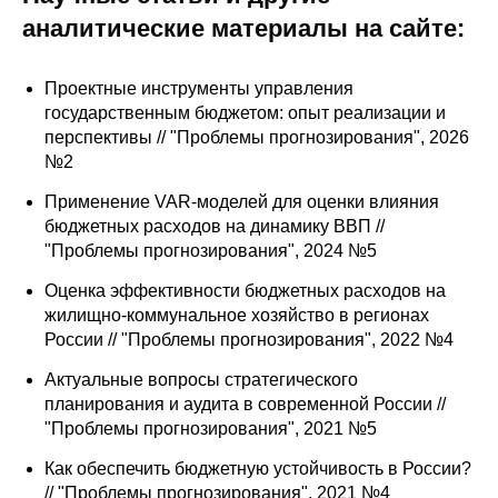
аналитические материалы на сайте:
Редакционная этика
Информация для авторов
Проектные инструменты управления
государственным бюджетом: опыт реализации и
Общие требования
перспективы // "Проблемы прогнозирования", 2026
№2
Стандарты оформления
Применение VAR-моделей для оценки влияния
бюджетных расходов на динамику ВВП //
Научные труды
"Проблемы прогнозирования", 2024 №5
О журнале
Оценка эффективности бюджетных расходов на
жилищно-коммунальное хозяйство в регионах
России // "Проблемы прогнозирования", 2022 №4
Выпуски
Актуальные вопросы стратегического
Редакционная этика
планирования и аудита в современной России //
"Проблемы прогнозирования", 2021 №5
Информация для авторов
Как обеспечить бюджетную устойчивость в России?
// "Проблемы прогнозирования", 2021 №4