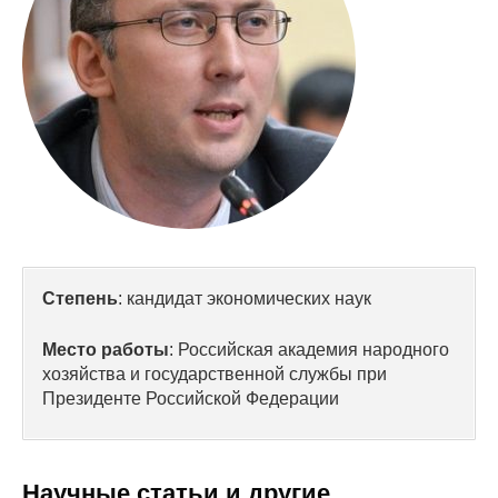
Сотрудники
Отчетность
Противодействие коррупции
Материалы для СМИ
Публикации
Научная жизнь
Степень
: кандидат экономических наук
Издания
Место работы
: Российская академия народного
Проблемы прогнозирования
хозяйства и государственной службы при
Президенте Российской Федерации
О журнале
Номера журналов
Научные статьи и другие