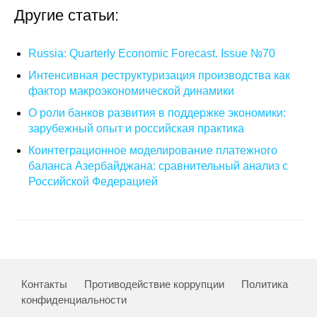
Другие статьи:
О совете
Russia: Quarterly Economic Forecast. Issue №70
Регулярные прогнозы
Интенсивная реструктуризация производства как
фактор макроэкономической динамики
Квартальный прогноз
О роли банков развития в поддержке экономики:
Краткосрочный прогноз
зарубежный опыт и российская практика
Коинтеграционное моделирование платежного
Оценка индекса промышленного
баланса Азербайджана: сравнительный анализ с
производства
Российской Федерацией
Российская Система Климатического
Мониторинга
Центр «Климатическая политика и
экономика России»
Контакты
Противодействие коррупции
Политика
конфиденциальности
Образование и карьера