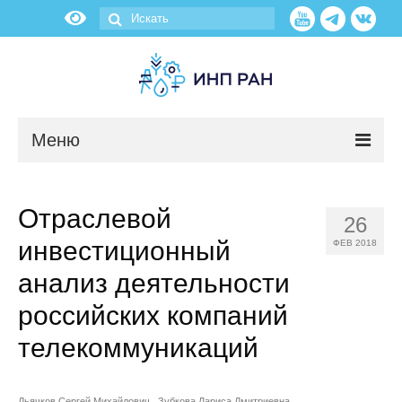
Меню
Новости
Отраслевой
26
О нас
инвестиционный
ФЕВ 2018
Об институте
анализ деятельности
российских компаний
Научные подразделения
телекоммуникаций
Администрация
Дьячков Сергей Михайлович
Зубкова Лариса Дмитриевна