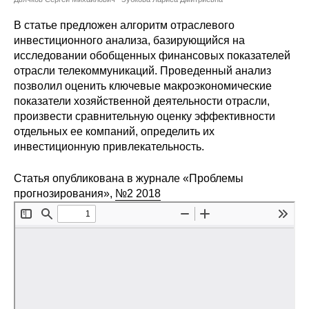
Сотрудники
В статье предложен алгоритм отраслевого
Отчетность
инвестиционного анализа, базирующийся на
исследовании обобщенных финансовых показателей
отрасли телекоммуникаций. Проведенный анализ
Противодействие коррупции
позволил оценить ключевые макроэкономические
показатели хозяйственной деятельности отрасли,
Материалы для СМИ
произвести сравнительную оценку эффективности
отдельных ее компаний, определить их
Публикации
инвестиционную привлекательность.
Научная жизнь
Статья опубликована в журнале «Проблемы
прогнозирования»,
№2 2018
Издания
Проблемы прогнозирования
О журнале
Номера журналов