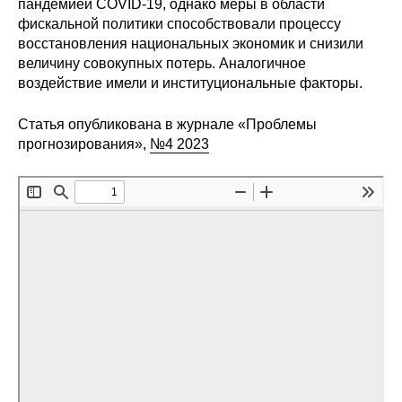
пандемией COVID-19, однако меры в области
фискальной политики способствовали процессу
Редакционная этика
восстановления национальных экономик и снизили
величину совокупных потерь. Аналогичное
Информация для авторов
воздействие имели и институциональные факторы.
Общие требования
Статья опубликована в журнале «Проблемы
прогнозирования»,
№4 2023
Стандарты оформления
Научные труды
О журнале
Выпуски
Редакционная этика
Информация для авторов