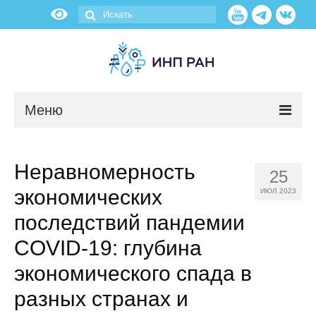
Меню
Новости
Неравномерность
25
О нас
экономических
ИЮЛ 2023
Об институте
последствий пандемии
COVID-19: глубина
Научные подразделения
экономического спада в
Администрация
разных странах и