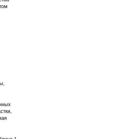
том
ы,
анных
стки,
ная