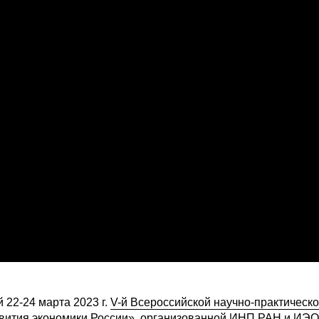
22-24 марта 2023 г.
V-й Всероссийской научно-практическ
вития экономики России»
, организованной ИНП РАН и ИЭ