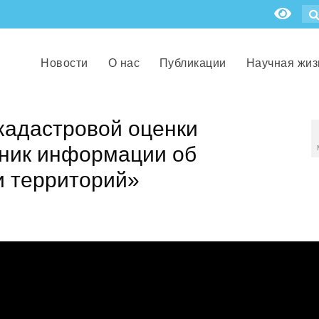
Новости
О нас
Публикации
Научная жиз
кадастровой оценки
чник информации об
и территорий»