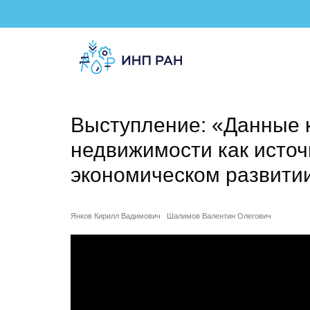
Выступление: «Данные 
недвижимости как исто
экономическом развити
Янков Кирилл Вадимович
Шалимов Валентин Олегович