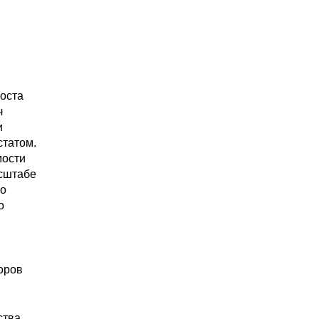
оста
ч
и
статом.
мости
асштабе
го
о
оров
ства