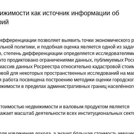
ижимости как источник информации об
рий
ифференциации позволяет выявить точки экономического р
ьной политики, и подобная оценка является одной из зада
о, степень дифференциации определяется исследователям
, что продиктовано ограничениями данных, публикуемых Рос
массив данных Росреестра относительно кадастровой стои
овой для некоторых пространственных исследований на м
 работа посвящена построению методики оценки городско
вижимости в пределах административных границ населённог
стоимостью недвижимости и валовым продуктом является
ражает масштаб деятельности всех институциональных сект
ля извлечения дохода, а значит бо́льшая стоимость имуще