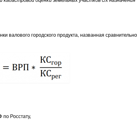
 кадастровой оценки земельных участков с/х назначения
ки валового городского продукта, названная сравнительн
 по Росстату,