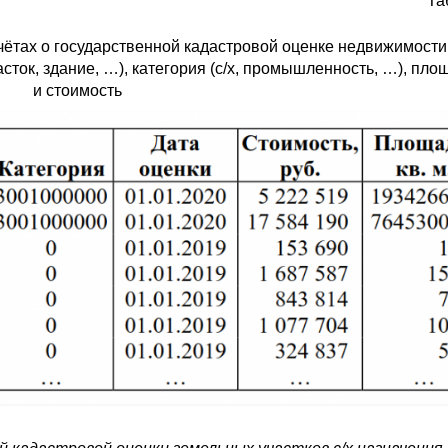
Та
ётах о государственной кадастровой оценке недвижимости
сток, здание, …), категория (с/х, промышленность, …), пло
и стоимость