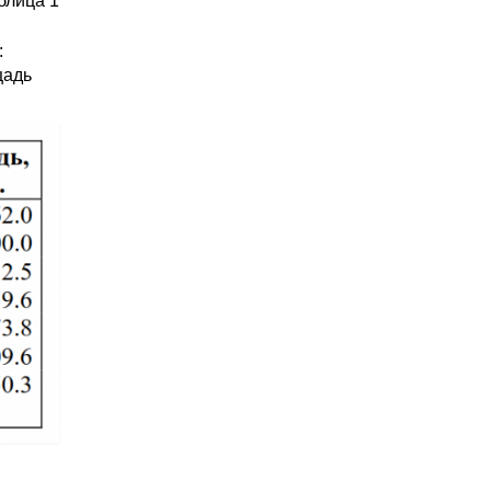
блица 1
:
щадь