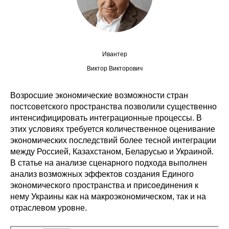
Редакционная этика
Информация для авторов
Ивантер
Общие требования
Виктор Викторович
Стандарты оформления
Возросшие экономические возможности стран
постсоветского пространства позволили существенно
Научные труды
интенсифицировать интеграционные процессы. В
этих условиях требуется количественное оценивание
О журнале
экономических последствий более тесной интеграции
между Россией, Казахстаном, Беларусью и Украиной.
Выпуски
В статье на анализе сценарного подхода выполнен
анализ возможных эффектов создания Единого
Редакционная этика
экономического пространства и присоединения к
нему Украины как на макроэкономическом, так и на
отраслевом уровне.
Информация для авторов