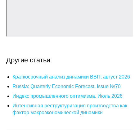
Кафедра МФТИ
Кафедра МАДИ
Аспирантура
Об аспирантуре
Другие статьи:
Поступление
Краткосрочный анализ динамики ВВП: август 2026
Обучение
Russia: Quarterly Economic Forecast. Issue №70
Индекс промышленного оптимизма. Июль 2026
Нормативные документы
Интенсивная реструктуризация производства как
фактор макроэкономической динамики
Диссертационный совет
О совете