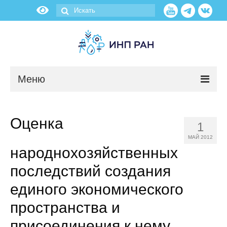
Меню
Новости
Оценка
1
О нас
МАЙ 2012
народнохозяйственных
Об институте
последствий создания
Научные подразделения
единого экономического
пространства и
Администрация
присоединения к нему