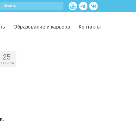
нь
Образование и карьера
Контакты
25
ЯНВ 2024
х
т
в.