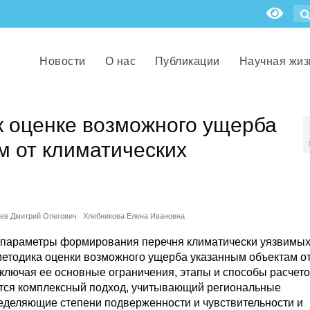
Новости
О нас
Публикации
Научная жиз
к оценке возможного ущерба
м от климатических
ев Дмитрий Олегович
Хлебникова Елена Ивановна
и параметры формирования перечня климатически уязвимы
методика оценки возможного ущерба указанным объектам о
включая ее основные ограничения, этапы и способы расчето
ется комплексный подход, учитывающий региональные
ределяющие степени подверженности и чувствительности и