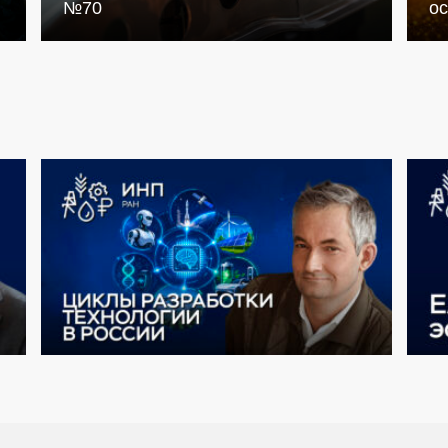
№70
о