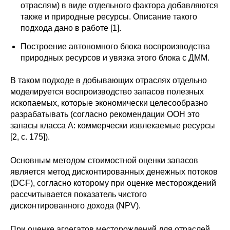
отраслям) в виде отдельного фактора добавляются
Кафедра МФТИ
также и природные ресурсы. Описание такого
подхода дано в работе [1].
Кафедра МАДИ
Построение автономного блока воспроизводства
природных ресурсов и увязка этого блока с ДММ.
Аспирантура
В таком подходе в добывающих отраслях отдельно
Об аспирантуре
моделируется воспроизводство запасов полезных
ископаемых, которые экономически целесообразно
разрабатывать (согласно рекомендации ООН это
Поступление
запасы класса А: коммерчески извлекаемые ресурсы
[2, с. 175]).
Обучение
Основным методом стоимостной оценки запасов
Нормативные документы
является метод дисконтированных денежных потоков
(DCF), согласно которому при оценке месторождений
Диссертационный совет
рассчитывается показатель чистого
дисконтированного дохода (NPV).
О совете
При оценке агрегатов месторождений для отраслей