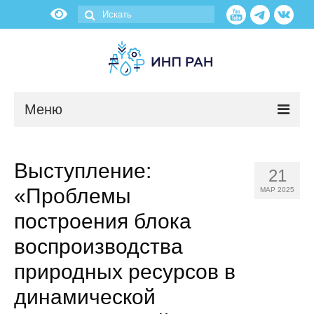
Меню
Новости
Выступление:
21
О нас
«Проблемы
МАР 2025
Об институте
построения блока
воспроизводства
Научные подразделения
природных ресурсов в
Администрация
динамической