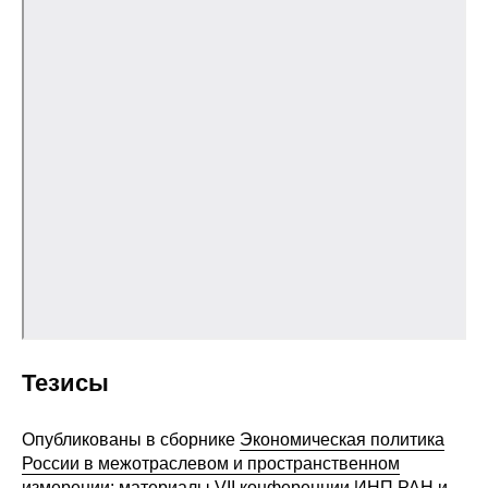
Общие требования
Стандарты оформления
Семинары
Энергетический семинар
Российско-французский семинар
ЦДУ
Отрасли и регионы
Inforum
Тезисы
Ученый совет
Опубликованы в сборнике
Экономическая политика
России в межотраслевом и пространственном
Материалы
измерении: материалы VII конференции ИНП РАН и