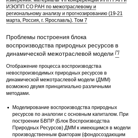
ИЭОПП СО РАН по межотраслевому и
О совете
региональному анализу и прогнозированию (19-21
марта, Россия, г. Ярославль). Том 7
Регулярные прогнозы
Проблемы построения блока
Квартальный прогноз
воспроизводства природных ресурсов в
[*]
динамической межотраслевой модели
Краткосрочный прогноз
Отображение процесса воспроизводства
Оценка индекса промышленного
невоспроизводимых природных ресурсов в
производства
динамической межотраслевой модели (ДММ)
возможно двумя принципиально различными
Российская Система Климатического
методами.
Мониторинга
Моделирование воспроизводства природных
Центр «Климатическая политика и
ресурсов по аналогии с основным капиталом. При
экономика России»
построении БВПР (Блок Воспроизводства
Природных Ресурсов) ДММ к имеющимся в модели
производственным факторам (фондосоздающим
Образование и карьера