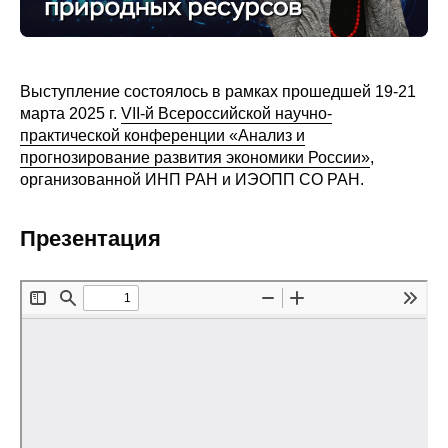
Редакционная этика
Информация для авторов
Выступление состоялось в рамках прошедшей 19-21
марта 2025 г.
VII-й Всероссийской научно-
Общие требования
практической конференции «Анализ и
прогнозирование развития экономики России»
,
Стандарты оформления
организованной ИНП РАН и ИЭОПП СО РАН.
Научные труды
Презентация
О журнале
Выпуски
Редакционная этика
Информация для авторов