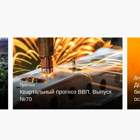
До
Д
Прогноз
Квартальный прогноз ВВП. Выпуск
бю
№70
о