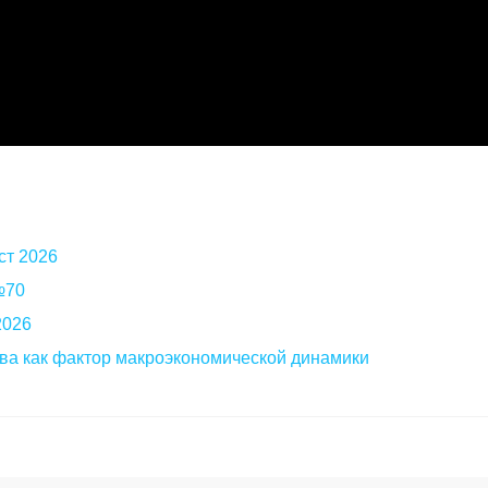
ст 2026
 №70
2026
ва как фактор макроэкономической динамики