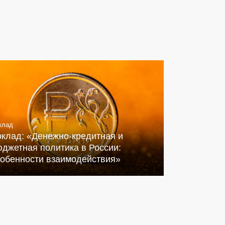
клад
оклад: «Денежно-кредитная и
джетная политика в России:
собенности взаимодействия»