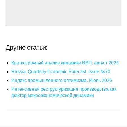
Кафедра МФТИ
Кафедра МАДИ
Аспирантура
Другие статьи:
Об аспирантуре
Краткосрочный анализ динамики ВВП: август 2026
Поступление
Russia: Quarterly Economic Forecast. Issue №70
Обучение
Индекс промышленного оптимизма. Июль 2026
Интенсивная реструктуризация производства как
Нормативные документы
фактор макроэкономической динамики
Диссертационный совет
О совете