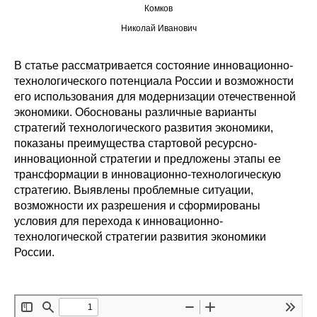
Комков
Редакционная этика
Николай Иванович
Информация для авторов
В статье рассматривается состояние инновационно-
технологического потенциала России и возможности
Общие требования
его использования для модернизации отечественной
экономики. Обоснованы различные варианты
Стандарты оформления
стратегий технологического развития экономики,
показаны преимущества стартовой ресурсно-
Научные труды
инновационной стратегии и предложены этапы ее
трансформации в инновационно-технологическую
О журнале
стратегию. Выявлены проблемные ситуации,
возможности их разрешения и сформированы
Выпуски
условия для перехода к инновационно-
технологической стратегии развития экономики
России.
Редакционная этика
Информация для авторов