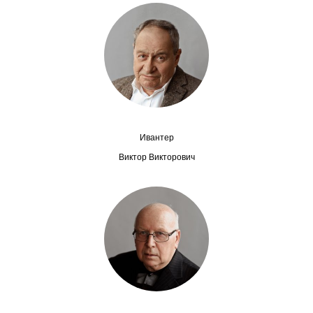
Сотрудники
Отчетность
Противодействие коррупции
Материалы для СМИ
Ивантер
Публикации
Виктор Викторович
Научная жизнь
Издания
Проблемы прогнозирования
О журнале
Номера журналов