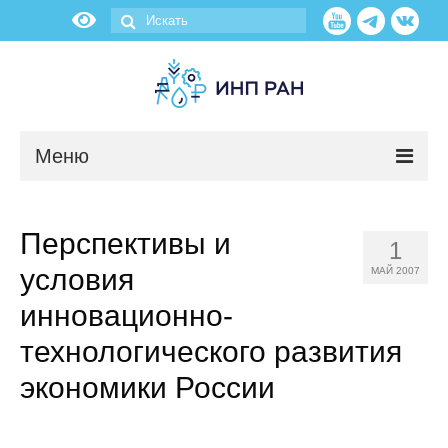
Меню
Новости
Перспективы и
1
О нас
условия
МАЙ 2007
Об институте
инновационно-
технологического развития
Научные подразделения
экономики России
Администрация