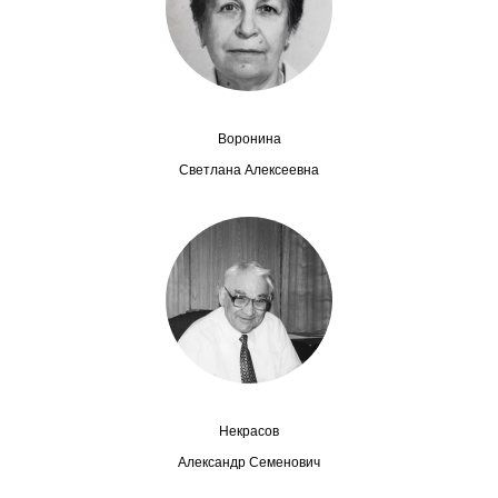
Сотрудники
Отчетность
Противодействие коррупции
Воронина
Материалы для СМИ
Светлана Алексеевна
Публикации
Научная жизнь
Издания
Проблемы прогнозирования
О журнале
Некрасов
Александр Семенович
Номера журналов