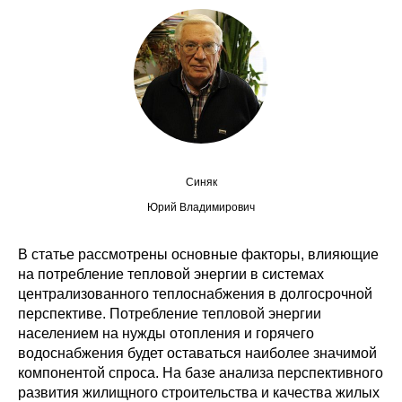
Редакционная этика
Информация для авторов
Общие требования
Стандарты оформления
Синяк
Научные труды
Юрий Владимирович
О журнале
В статье рассмотрены основные факторы, влияющие
на потребление тепловой энергии в системах
Выпуски
централизованного теплоснабжения в долгосрочной
перспективе. Потребление тепловой энергии
Редакционная этика
населением на нужды отопления и горячего
водоснабжения будет оставаться наиболее значимой
Информация для авторов
компонентой спроса. На базе анализа перспективного
развития жилищного строительства и качества жилых