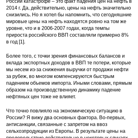
России катастрофе – это факт падения цен на нефть в
Общие требования
2014 г. Да, действительно, цены на нефть значительно
снизились. Но я хотел бы напомнить, что сегодняшние
Стандарты оформления
мировые цены на нефть находятся ровно на том же
уровне, что и в 2006-2007 годах, когда темпы
Семинары
прироста российского ВВП составляли примерно 8%
в год [1].
Энергетический семинар
Более того, с точки зрения финансовых балансов и
Российско-французский семинар
вклада экспортных доходов в ВВП те потери, которые
мы несем из-за снижения выручки от продажи нефти
ЦДУ
за рубеж, во многом компенсируются быстрым
падением объемов импорта. Иными словами, прямым
образом на производственную динамику падение
Отрасли и регионы
нефтяных цен тоже не влияет.
Inforum
Что точно повлияло на экономическую ситуацию в
России? Я вижу два основных фактора. Во-первых,
Ученый совет
антисанкции, связанные с запретом на ввоз
сельхозпродукции из Европы. В результате цены на
Материалы
продовольствие действительно в некоторых случаях