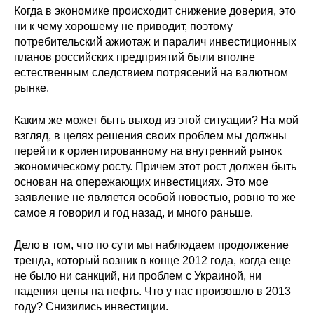
Когда в экономике происходит снижение доверия, это
Кафедра МФТИ
ни к чему хорошему не приводит, поэтому
потребительский ажиотаж и паралич инвестиционных
планов российских предприятий были вполне
Кафедра МАДИ
естественным следствием потрясений на валютном
рынке.
Аспирантура
Каким же может быть выход из этой ситуации? На мой
Об аспирантуре
взгляд, в целях решения своих проблем мы должны
перейти к ориентированному на внутренний рынок
Поступление
экономическому росту. Причем этот рост должен быть
основан на опережающих инвестициях. Это мое
Обучение
заявление не является особой новостью, ровно то же
самое я говорил и год назад, и много раньше.
Нормативные документы
Дело в том, что по сути мы наблюдаем продолжение
тренда, который возник в конце 2012 года, когда еще
Диссертационный совет
не было ни санкций, ни проблем с Украиной, ни
О совете
падения цены на нефть. Что у нас произошло в 2013
году? Снизились инвестиции.