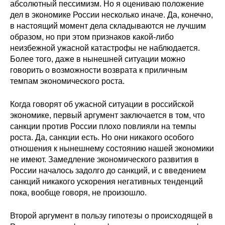
абсолютный пессимизм. Но я оцениваю положение
Редакционная этика
дел в экономике России несколько иначе. Да, конечно,
в настоящий момент дела складываются не лучшим
образом, но при этом признаков какой-либо
Информация для авторов
неизбежной ужасной катастрофы не наблюдается.
Более того, даже в нынешней ситуации можно
Общие требования
говорить о возможности возврата к приличным
темпам экономического роста.
Стандарты оформления
Когда говорят об ужасной ситуации в российской
Научные труды
экономике, первый аргумент заключается в том, что
санкции против России плохо повлияли на темпы
О журнале
роста. Да, санкции есть. Но они никакого особого
отношения к нынешнему состоянию нашей экономики
Выпуски
не имеют. Замедление экономического развития в
России началось задолго до санкций, и с введением
Редакционная этика
санкций никакого ускорения негативных тенденций
пока, вообще говоря, не произошло.
Информация для авторов
Второй аргумент в пользу гипотезы о происходящей в