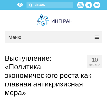
Меню
Новости
Выступление:
10
О нас
«Политика
ДЕК 2014
Об институте
экономического роста как
главная антикризисная
Научные подразделения
мера»
Администрация