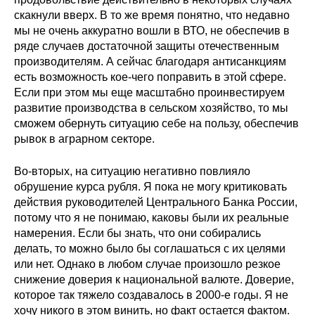
скакнули вверх. В то же время понятно, что недавно
О совете
мы не очень аккуратно вошли в ВТО, не обеспечив в
ряде случаев достаточной защиты отечественным
производителям. А сейчас благодаря антисанкциям
Регулярные прогнозы
есть возможность кое-чего поправить в этой сфере.
Квартальный прогноз
Если при этом мы еще масштабно проинвестируем
развитие производства в сельском хозяйство, то мы
сможем обернуть ситуацию себе на пользу, обеспечив
Краткосрочный прогноз
рывок в аграрном секторе.
Оценка индекса промышленного
Во-вторых, на ситуацию негативно повлияло
производства
обрушение курса рубля. Я пока не могу критиковать
действия руководителей Центрального Банка России,
Российская Система Климатического
потому что я не понимаю, каковы были их реальные
Мониторинга
намерения. Если бы знать, что они собирались
делать, то можно было бы соглашаться с их целями
Центр «Климатическая политика и
или нет. Однако в любом случае произошло резкое
экономика России»
снижение доверия к национальной валюте. Доверие,
которое так тяжело создавалось в 2000-е годы. Я не
Образование и карьера
хочу никого в этом винить, но факт остается фактом.