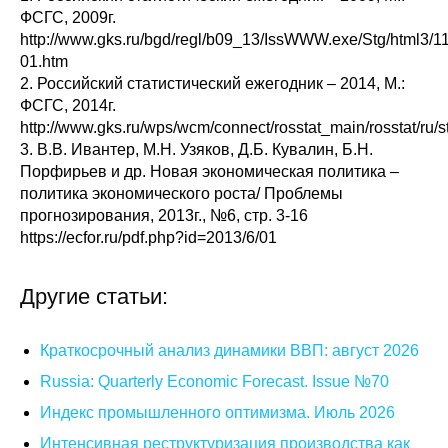
ФСГС, 2009г.
http://www.gks.ru/bgd/regl/b09_13/IssWWW.exe/Stg/html3/11
01.htm
2. Российский статистический ежегодник – 2014, М.:
ФСГС, 2014г.
http://www.gks.ru/wps/wcm/connect/rosstat_main/rosstat/ru/
3. В.В. Ивантер, М.Н. Узяков, Д.Б. Кувалин, Б.Н.
Порфирьев и др. Новая экономическая политика –
политика экономического роста/ Проблемы
прогнозирования, 2013г., №6, стр. 3-16
https://ecfor.ru/pdf.php?id=2013/6/01
Другие статьи:
Краткосрочный анализ динамики ВВП: август 2026
Russia: Quarterly Economic Forecast. Issue №70
Индекс промышленного оптимизма. Июль 2026
Интенсивная реструктуризация производства как