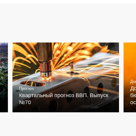
До
Д
Прогноз
Квартальный прогноз ВВП. Выпуск
бю
№70
о