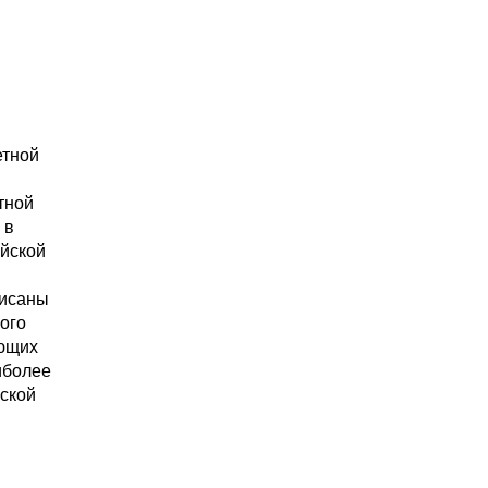
етной
тной
 в
ийской
писаны
ого
ующих
иболее
ской