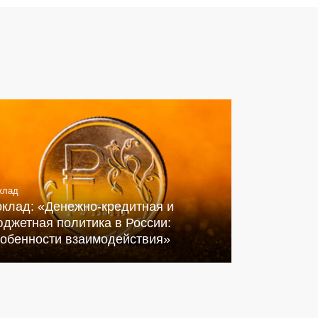
клад
оклад: «Денежно-кредитная и
джетная политика в России:
собенности взаимодействия»