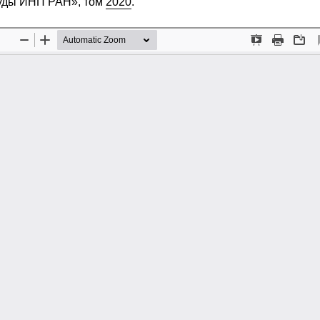
руды ИНП РАН», том
2020
.