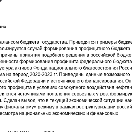
вна
 балансом бюджета государства. Приводятся примеры бюдж
нализируется случай формирования профицитного бюджета
причины принятия подобного решения в российской бюдже
обенности формирования профицита федерального бюджета
уктура активов Фонда национального благосостояния Росс
ма на период 2020-2023 гг. Приведены данные возможного
оссийской Федерации и источников его финансирования. О
го профицита в условиях совокупного воздействия нефтян
являются источниками появления серьезных угроз, формир
. Сделан вывод, что в текущей экономической ситуации на
му фискальному» режиму в рамках реструктуризации россий
ресмотра национальных экономических и финансовых