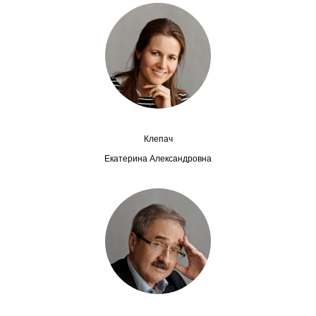
Сотрудники
Отчетность
Противодействие коррупции
Материалы для СМИ
Клепач
Публикации
Екатерина Александровна
Научная жизнь
Издания
Проблемы прогнозирования
О журнале
Номера журналов