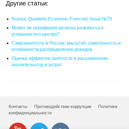
Другие статьи:
Кафедра МФТИ
Russia: Quarterly Economic Forecast. Issue №70
Кафедра МАДИ
Может ли периферия региона развиваться
успешнее его центра?
Аспирантура
Самозанятость в России: масштаб, гомогенность и
особенности распределения доходов
Об аспирантуре
Оценка эффектов занятости в расширенном
Поступление
анализе выгод и затрат
Обучение
Нормативные документы
Контакты
Противодействие коррупции
Политика
Диссертационный совет
конфиденциальности
О совете