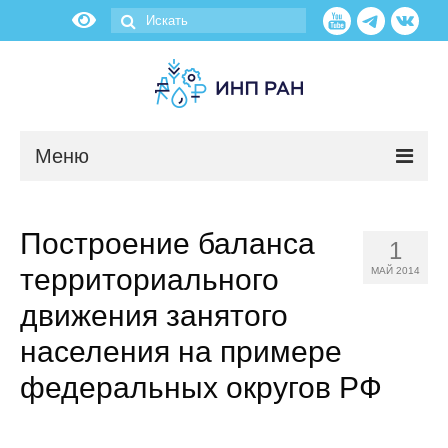
Меню
Новости
Построение баланса
1
О нас
территориального
МАЙ 2014
Об институте
движения занятого
населения на примере
Научные подразделения
федеральных округов РФ
Администрация