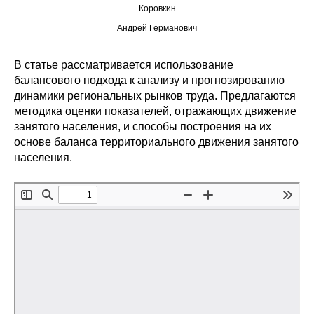
Коровкин
Редакционная этика
Андрей Германович
Информация для авторов
В статье рассматривается использование
балансового подхода к анализу и прогнозированию
Общие требования
динамики региональных рынков труда. Предлагаются
методика оценки показателей, отражающих движение
Стандарты оформления
занятого населения, и способы построения на их
основе баланса территориального движения занятого
Научные труды
населения.
О журнале
Выпуски
Редакционная этика
Информация для авторов