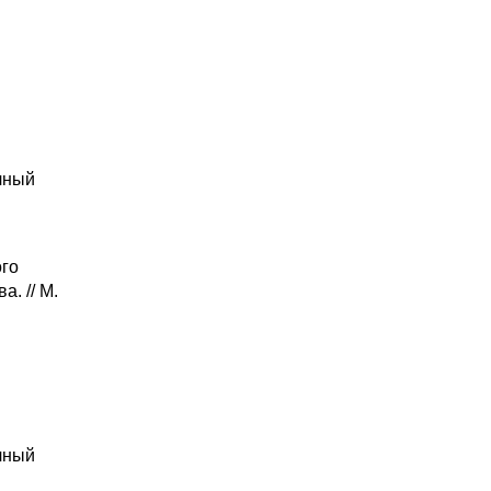
чный
ого
. // М.
чный