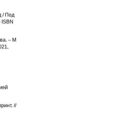
 / Под
– ISBN
ва. – М
021,
цией
инт. //