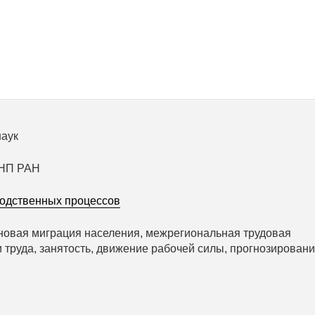
наук
ИНП РАН
водственных процессов
новая миграция населения, межрегиональная трудовая
 труда, занятость, движение рабочей силы, прогнозирован