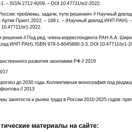
1. – ISSN 2712-9209. – DOI 10.47711/sr2-2022.
ссии: проблемы, задачи, пути решения» // Научный доклад
 Артик Принт, 2022. – 168 с. – (Научный доклад ИНП РАН). 
 10.47711/sr1-2022.
 решения // Под ред. члена-корреспондента РАН А.А. Широ
доклад ИНП РАН). ISBN 978-5-6045680-3-3, DOI 10.47711/sr1-2
анственного развития экономики РФ // 2019
2017
прогноз до 2030 года. Коллективная монография под редак
фонтова // 2013
 занятости и рынка труда в России 2010-2025 годов: препр
итические материалы на сайте: