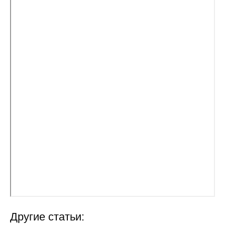
Кафедра МФТИ
Кафедра МАДИ
Аспирантура
Об аспирантуре
Поступление
Обучение
Нормативные документы
Диссертационный совет
О совете
Другие статьи: