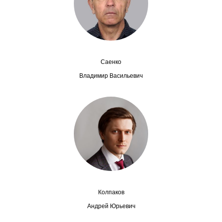
Сотрудники
Отчетность
Противодействие коррупции
Саенко
Материалы для СМИ
Владимир Васильевич
Публикации
Научная жизнь
Издания
Проблемы прогнозирования
О журнале
Колпаков
Андрей Юрьевич
Номера журналов