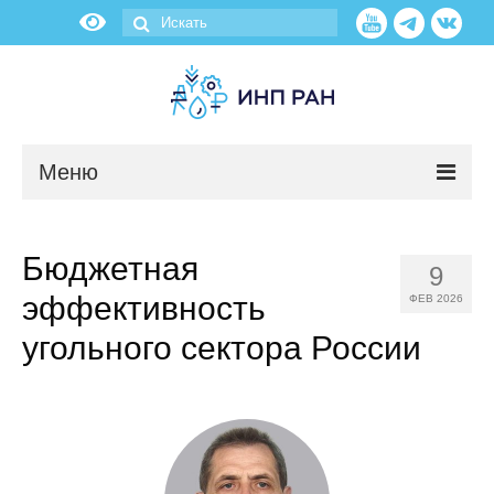
Меню
Новости
Бюджетная
9
О нас
эффективность
ФЕВ 2026
Об институте
угольного сектора России
Научные подразделения
Администрация