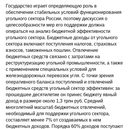
Государство играет определяющую роль в
Редакционная этика
обеспечении стабильных условий функционирования
угольного сектора России, поэтому дискуссия о
Информация для авторов
целесообразности мер его поддержки должна
опираться на анализ бюджетной эффективности
Общие требования
угольного сектора. Бюджетные доходы от угольного
сектора включают поступления налогов, страховых
Стандарты оформления
взносов, таможенных пошлин. Отвлечение
бюджетных средств связано с затратами на
реструктуризацию угольной промышленности, а также
Научные труды
с применением специальных условий для
О журнале
железнодорожных перевозок угля. С точки зрения
оперативного баланса поступлений и отвлечений
бюджетных средств угольный сектор эффективен: за
Выпуски
прошедшее десятилетие он принес бюджету явный
доход в размере около 1,3 трлн руб. Средний
Редакционная этика
многолетний масштаб бюджетных отвлечений,
необходимый для поддержки угольного сектора,
Информация для авторов
составляет менее 7% от создаваемых в нем
бюджетных доходов. Порядка 60% доходов поступают