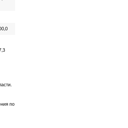
00,0
7,3
ласти.
ения по