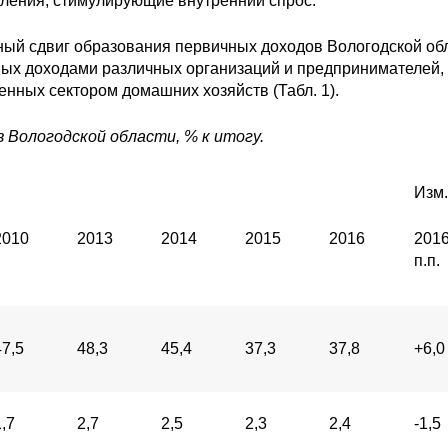
вления, стимулирующие внутренний спрос.
урный сдвиг образования первичных доходов Вологодской об
ых доходами различных организаций и предпринимателей, 
енных сектором домашних хозяйств (Табл. 1).
в Вологодской области, % к итогу.
Изм.
2010
2013
2014
2015
2016
2016 
п.п.
47,5
48,3
45,4
37,3
37,8
+6,0
1,7
2,7
2,5
2,3
2,4
-1,5