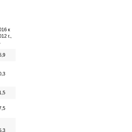
016 к
12 г.,
%
6,9
0,3
1,5
7,5
5,3