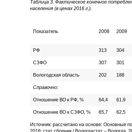
Таблица 3. Фактическое конечное потреблени
населения (в ценах 2016 г.).
Показатель
2008
2009
РФ
313
304
СЗФО
307
301
Вологодская область
202
188
Справочно:
Отношение ВО к РФ, %
64,4
61,9
Отношение ВО к СЗФО, %
65,7
62,5
Источник: рассчитано на основе: Основные п
2016: стат. сборник / Вологдастат. – Вологда, 20