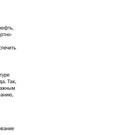
нефть,
ортно-
спечить
ктуре
а. Так,
 важным
ванию,
ование