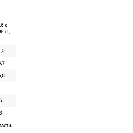
6 к
8 гг.,
,0
,7
,8
6
3
ласти.