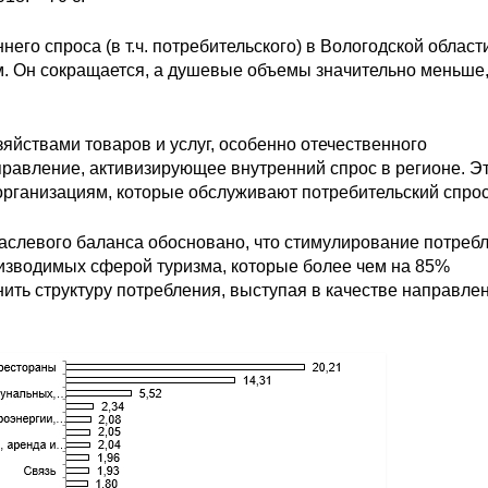
его спроса (в т.ч. потребительского) в Вологодской област
. Он сокращается, а душевые объемы значительно меньше,
йствами товаров и услуг, особенно отечественного
правление, активизирующее внутренний спрос в регионе. Э
организациям, которые обслуживают потребительский спрос
аслевого баланса обосновано, что стимулирование потреб
оизводимых сферой туризма, которые более чем на 85%
нить структуру потребления, выступая в качестве направле