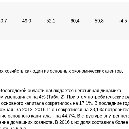
50,7
49,0
52,1
60,4
59,8
-4,5
х хозяйств как один из основных экономических агентов,
в Вологодской области наблюдается негативная динамика
ъем уменьшился на 4% (Табл. 2). При этом потребительские 
 основного капитала сократилось на 17,1%. В последние го
жная. За 2012–2016 гг. он сократился на 23,1%: потребите
ие основного капитала – на 44,7%. В структуре внутреннег
ние домашних хозяйств. В 2016 г. их доля составила более
чти на 8 п.п.