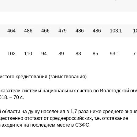
464
486
466
479
486
486
103,1
1
102
110
94
89
83
85
93,1
7
истого кредитования (заимствования).
оказатели системы национальных счетов по Вологодской об
18. – 70 c.
области на душу населения в 1,7 раза ниже среднего знач
ущественно отстают от среднероссийских, т.е. отставание
 находится на последнем месте в СЗФО.