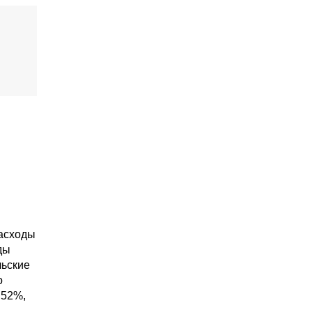
расходы
ды
льские
о
 52%,