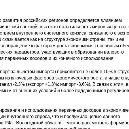
о развития российских регионов определяется влиянием
ический санкций, высокая волатильность мировых цен на 
ствием внутреннего системного кризиса, связанного с эксп
сказывается как на структуре экономики страны, так и ее
тся обращение к факторам роста экономики, способным обе
еских параметров, участвующих в образовании валового
ия первичных доходов и их конечного использования.
кспорт за вычетом импорта) приходится не более 10% в стру
м из ключевых факторов экономического роста, а чаще спад
тавил -2,3% (экспорт +1,3%; импорт -3,6%). В связи с этим,
симым от внешних условий и более поддающимся регулиро
рования и использования первичных доходов в экономике
ии внутреннего спроса, что и послужило целью данного
тов РФ – Вологодской области – можно рассмотреть формир