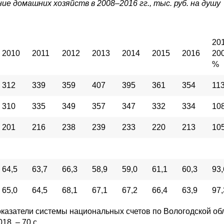
е домашних хозяйств в 2008–2016 гг., тыс. руб. на душу
201
2010
2011
2012
2013
2014
2015
2016
200
%
312
339
359
407
395
361
354
113
310
335
349
357
347
332
334
108
201
216
238
239
233
220
213
105
64,5
63,7
66,3
58,9
59,0
61,1
60,3
93,
65,0
64,5
68,1
67,1
67,2
66,4
63,9
97,
оказатели системы национальных счетов по Вологодской об
18. – 70 c.