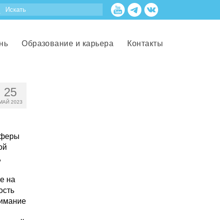
нь
Образование и карьера
Контакты
25
МАЙ 2023
сферы
ой
,
е на
ость
нимание