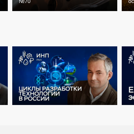
№70
о