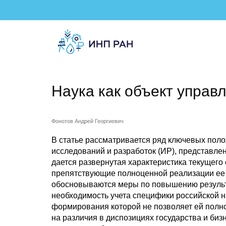
Наука как объект управ
Фонотов Андрей Георгиевич
В статье рассматривается ряд ключевых пол
исследований и разработок (ИР), представл
дается развернутая характеристика текущего
препятствующие полноценной реализации ее 
обосновываются меры по повышению результа
необходимость учета специфики российской 
формирования которой не позволяет ей полн
на различия в диспозициях государства и биз