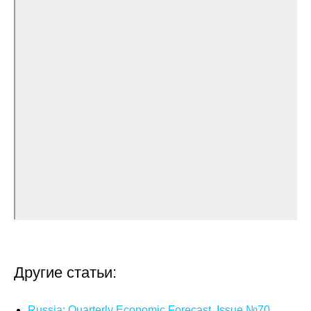
Кафедра МФТИ
Кафедра МАДИ
Аспирантура
Об аспирантуре
Поступление
Обучение
Нормативные документы
Диссертационный совет
Другие статьи:
О совете
Russia: Quarterly Economic Forecast. Issue №70