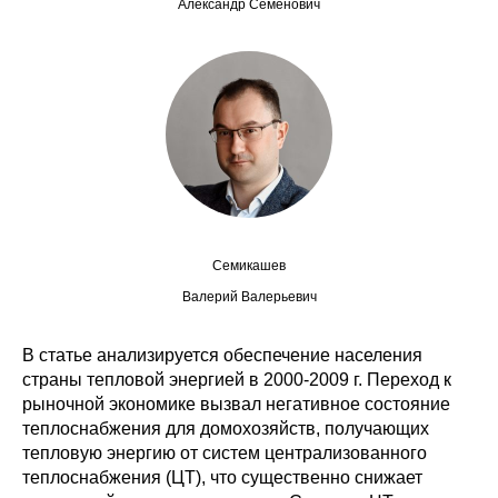
Александр Семенович
Редакционная этика
Информация для авторов
Общие требования
Стандарты оформления
Научные труды
Семикашев
О журнале
Валерий Валерьевич
Выпуски
В статье анализируется обеспечение населения
страны тепловой энергией в 2000-2009 г. Переход к
Редакционная этика
рыночной экономике вызвал негативное состояние
теплоснабжения для домохозяйств, получающих
тепловую энергию от систем централизованного
Информация для авторов
теплоснабжения (ЦТ), что существенно снижает