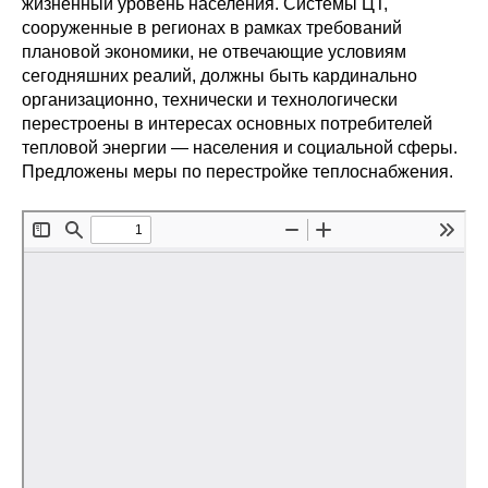
жизненный уровень населения. Системы ЦТ,
Общие требования
сооруженные в регионах в рамках требований
плановой экономики, не отвечающие условиям
Стандарты оформления
сегодняшних реалий, должны быть кардинально
организационно, технически и технологически
Семинары
перестроены в интересах основных потребителей
тепловой энергии — населения и социальной сферы.
Энергетический семинар
Предложены меры по перестройке теплоснабжения.
Российско-французский семинар
ЦДУ
Отрасли и регионы
Inforum
Ученый совет
Материалы