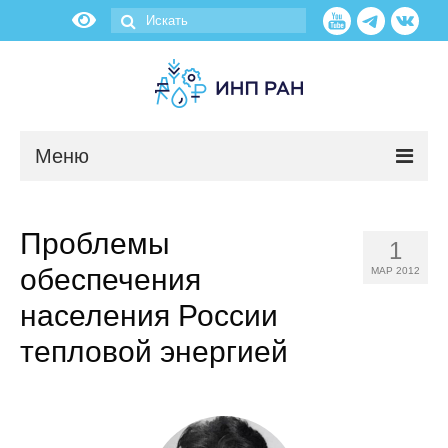
Меню
Новости
Проблемы
1
О нас
обеспечения
МАР 2012
Об институте
населения России
тепловой энергией
Научные подразделения
Администрация