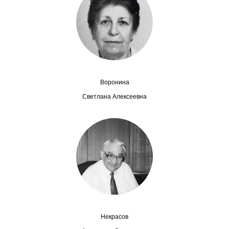
Сотрудники
Отчетность
Противодействие коррупции
Материалы для СМИ
Воронина
Светлана Алексеевна
Публикации
Научная жизнь
Издания
Проблемы прогнозирования
О журнале
Некрасов
Номера журналов