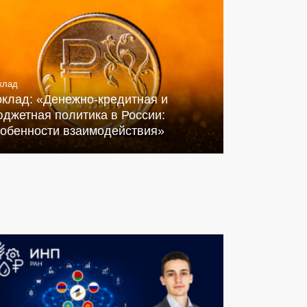
клад
оклад: «Денежно-кредитная и
джетная политика в России:
собенности взаимодействия»