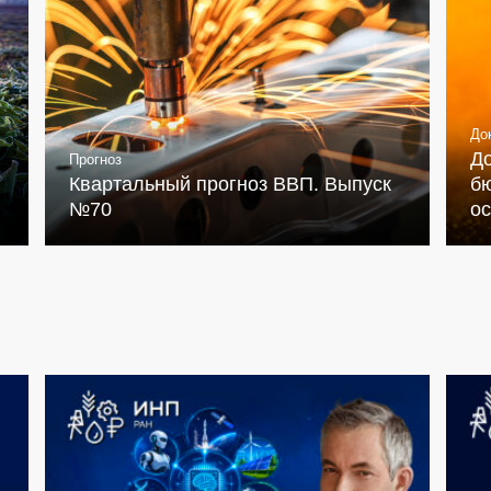
До
Д
Прогноз
Квартальный прогноз ВВП. Выпуск
бю
№70
о