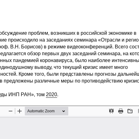
обсуждение проблем, возникших в российской экономике в
ние происходило на заседаниях семинара «Отрасли и реги
, проф. В.Н. Борисов) в режиме видеоконференций. Всего сос
редлагается обзор первых двух заседаний семинара, на кот
енных пандемией коронавируса, было наиболее интенсивн
единодушному выводу, что текущий кризис имеет много
нностей. Кроме того, были представлены прогнозы дальней
ев предложены различные меры по противодействию кризис
руды ИНП РАН», том
2020
.