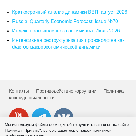
О совете
Краткосрочный анализ динамики ВВП: август 2026
Russia: Quarterly Economic Forecast. Issue №70
Регулярные прогнозы
Индекс промышленного оптимизма. Июль 2026
Квартальный прогноз
Интенсивная реструктуризация производства как
фактор макроэкономической динамики
Краткосрочный прогноз
Оценка индекса промышленного
производства
Российская Система Климатического
Контакты
Противодействие коррупции
Политика
Мониторинга
конфиденциальности
Центр «Климатическая политика и
экономика России»
Мы используем файлы cookie, чтобы улучшить ваш опыт на сайте.
Нажимая "Принять", вы соглашаетесь с нашей политикой
Образование и карьера