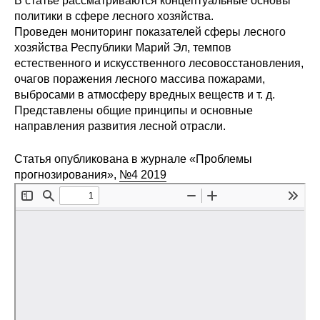
В статье рассматриваются концептуальные основы
Сотрудники
политики в сфере лесного хозяйства.
Проведен мониторинг показателей сферы лесного
Отчетность
хозяйства Республики Марий Эл, темпов
естественного и искусственного лесовосстановления,
Противодействие коррупции
очагов поражения лесного массива пожарами,
выбросами в атмосферу вредных веществ и т. д.
Материалы для СМИ
Представлены общие принципы и основные
направления развития лесной отрасли.
Публикации
Статья опубликована в журнале «Проблемы
прогнозирования»,
№4 2019
Научная жизнь
Издания
Проблемы прогнозирования
О журнале
Номера журналов