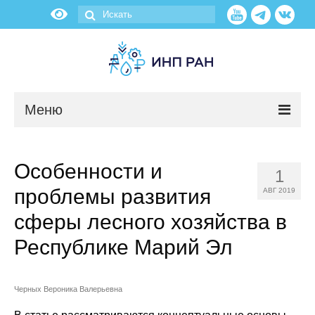
Меню
Новости
Особенности и
1
О нас
проблемы развития
АВГ 2019
Об институте
сферы лесного хозяйства в
Республике Марий Эл
Научные подразделения
Администрация
Черных Вероника Валерьевна