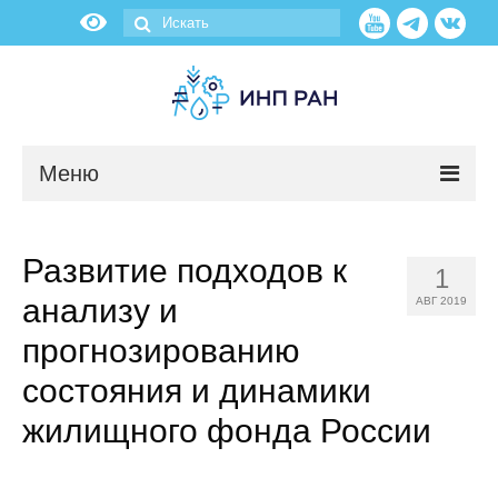
Меню
Новости
Развитие подходов к
1
О нас
анализу и
АВГ 2019
Об институте
прогнозированию
состояния и динамики
Научные подразделения
жилищного фонда России
Администрация