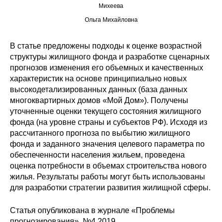
Михеева
Редакционная этика
Ольга Михайловна
Информация для авторов
В статье предложены подходы к оценке возрастной
структуры жилищного фонда и разработке сценарных
Общие требования
прогнозов изменения его объемных и качественных
характеристик на основе принципиально новых
Стандарты оформления
высокодетализированных данных (база данных
многоквартирных домов «Мой Дом»). Получены
Научные труды
уточненные оценки текущего состояния жилищного
фонда (на уровне страны и субъектов РФ). Исходя из
О журнале
рассчитанного прогноза по выбытию жилищного
фонда и заданного значения целевого параметра по
Выпуски
обеспеченности населения жильем, проведена
оценка потребности в объемах строительства нового
жилья. Результаты работы могут быть использованы
Редакционная этика
для разработки стратегии развития жилищной сферы.
Информация для авторов
Статья опубликована в журнале «Проблемы
прогнозирования»,
№4 2019