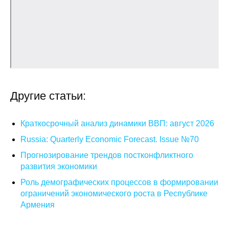
Кафедра МФТИ
Кафедра МАДИ
Аспирантура
Об аспирантуре
Другие статьи:
Поступление
Краткосрочный анализ динамики ВВП: август 2026
Russia: Quarterly Economic Forecast. Issue №70
Обучение
Прогнозирование трендов постконфликтного
Нормативные документы
развития экономики
Роль демографических процессов в формировании
Диссертационный совет
ограничений экономического роста в Республике
Армения
О совете