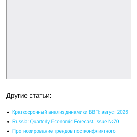
О совете
Регулярные прогнозы
Квартальный прогноз
Краткосрочный прогноз
Оценка индекса промышленного
производства
Российская Система Климатического
Другие статьи:
Мониторинга
Краткосрочный анализ динамики ВВП: август 2026
Центр «Климатическая политика и
экономика России»
Russia: Quarterly Economic Forecast. Issue №70
Прогнозирование трендов постконфликтного
Образование и карьера