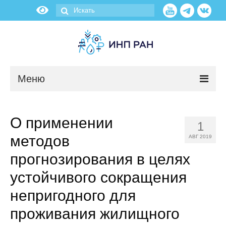
Меню
Новости
О применении
1
О нас
методов
АВГ 2019
Об институте
прогнозирования в целях
устойчивого сокращения
Научные подразделения
непригодного для
Администрация
проживания жилищного