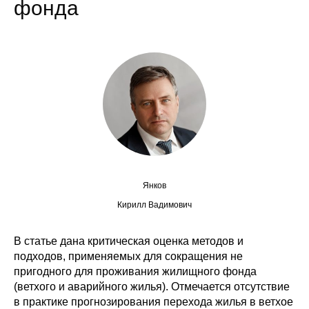
фонда
Сотрудники
Отчетность
Противодействие коррупции
Материалы для СМИ
Публикации
Научная жизнь
Янков
Издания
Кирилл Вадимович
Проблемы прогнозирования
В статье дана критическая оценка методов и
подходов, применяемых для сокращения не
О журнале
пригодного для проживания жилищного фонда
(ветхого и аварийного жилья). Отмечается отсутствие
Номера журналов
в практике прогнозирования перехода жилья в ветхое