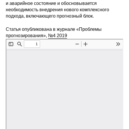
и аварийное состояние и обосновывается
Редакционная этика
необходимость внедрения нового комплексного
подхода, включающего прогнозный блок.
Информация для авторов
Статья опубликована в журнале «Проблемы
Общие требования
прогнозирования»,
№4 2019
Стандарты оформления
Научные труды
О журнале
Выпуски
Редакционная этика
Информация для авторов