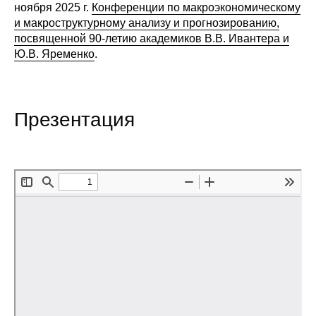
ноября 2025 г.
Конференции по макроэкономическому
Редакционная этика
и макроструктурному анализу и прогнозированию,
посвященной 90-летию академиков В.В. Ивантера и
Ю.В. Яременко
.
Информация для авторов
Общие требования
Презентация
Стандарты оформления
Научные труды
О журнале
Выпуски
Редакционная этика
Информация для авторов