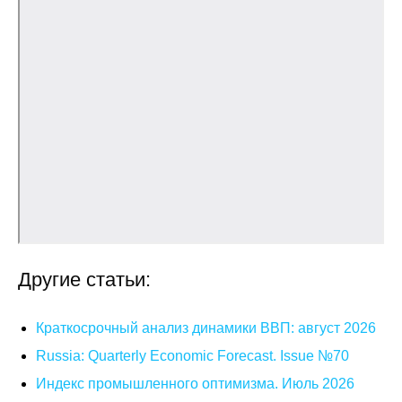
Общие требования
Стандарты оформления
Семинары
Энергетический семинар
Российско-французский семинар
ЦДУ
Отрасли и регионы
Другие статьи:
Inforum
Краткосрочный анализ динамики ВВП: август 2026
Ученый совет
Russia: Quarterly Economic Forecast. Issue №70
Индекс промышленного оптимизма. Июль 2026
Материалы