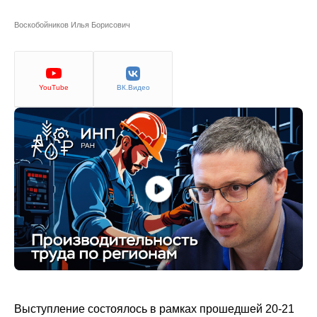
Сотрудники
Воскобойников Илья Борисович
Отчетность
Противодействие коррупции
YouTube
ВК.Видео
Материалы для СМИ
Публикации
Научная жизнь
Издания
Проблемы прогнозирования
О журнале
Номера журналов
Выступление состоялось в рамках прошедшей 20-21