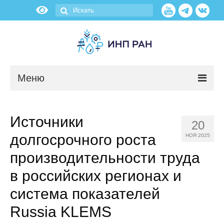
Меню
Новости
Источники
20
О нас
долгосрочного роста
НОЯ 2025
Об институте
производительности труда
в российских регионах и
Научные подразделения
система показателей
Администрация
Russia KLEMS