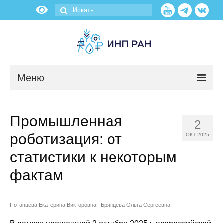
Меню
Новости
Промышленная
2
О нас
роботизация: от
ОКТ 2025
Об институте
статистики к некоторым
фактам
Научные подразделения
Администрация
Потапцева Екатерина Викторовна
Брянцева Ольга Сергеевна