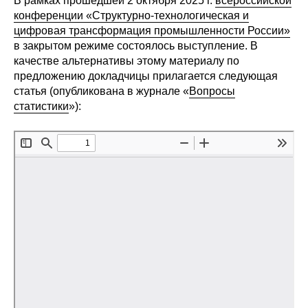
В рамках прошедшей 2 октября 2025 г.
всероссийской
Сотрудники
конференции «Структурно-технологическая и
цифровая трансформация промышленности России»
Отчетность
в закрытом режиме состоялось выступление. В
качестве альтернативы этому материалу по
Противодействие коррупции
предложению докладчицы прилагается следующая
статья (опубликована в журнале «
Вопросы
Материалы для СМИ
статистики
»):
Публикации
Научная жизнь
Издания
Проблемы прогнозирования
О журнале
Номера журналов