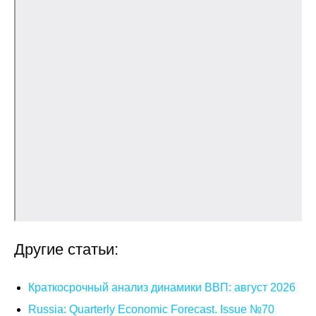
Общие требования
Стандарты оформления
Семинары
Энергетический семинар
Российско-французский семинар
ЦДУ
Отрасли и регионы
Inforum
Другие статьи:
Ученый совет
Краткосрочный анализ динамики ВВП: август 2026
Материалы
Russia: Quarterly Economic Forecast. Issue №70