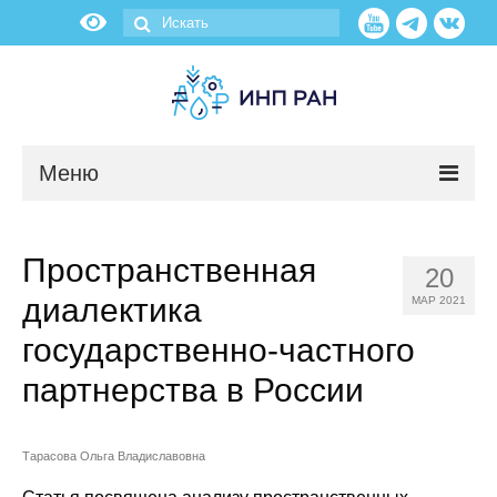
Меню
Новости
Пространственная
20
О нас
диалектика
МАР 2021
Об институте
государственно-частного
партнерства в России
Научные подразделения
Администрация
Тарасова Ольга Владиславовна