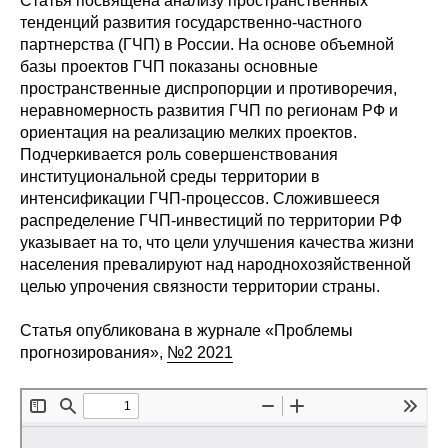
Статья посвящена анализу пространственных
Сотрудники
тенденций развития государственно-частного
партнерства (ГЧП) в России. На основе объемной
Отчетность
базы проектов ГЧП показаны основные
пространственные диспропорции и противоречия,
Противодействие коррупции
неравномерность развития ГЧП по регионам РФ и
ориентация на реализацию мелких проектов.
Материалы для СМИ
Подчеркивается роль совершенствования
институциональной среды территории в
интенсификации ГЧП-процессов. Сложившееся
Публикации
распределение ГЧП-инвестиций по территории РФ
указывает на то, что цели улучшения качества жизни
Научная жизнь
населения превалируют над народнохозяйственной
целью упрочения связности территории страны.
Издания
Статья опубликована в журнале «Проблемы
Проблемы прогнозирования
прогнозирования»,
№2 2021
О журнале
Номера журналов