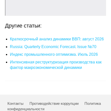
О совете
Регулярные прогнозы
Другие статьи:
Квартальный прогноз
Краткосрочный анализ динамики ВВП: август 2026
Краткосрочный прогноз
Russia: Quarterly Economic Forecast. Issue №70
Индекс промышленного оптимизма. Июль 2026
Оценка индекса промышленного
производства
Интенсивная реструктуризация производства как
фактор макроэкономической динамики
Российская Система Климатического
Мониторинга
Центр «Климатическая политика и
экономика России»
Контакты
Противодействие коррупции
Политика
Образование и карьера
конфиденциальности