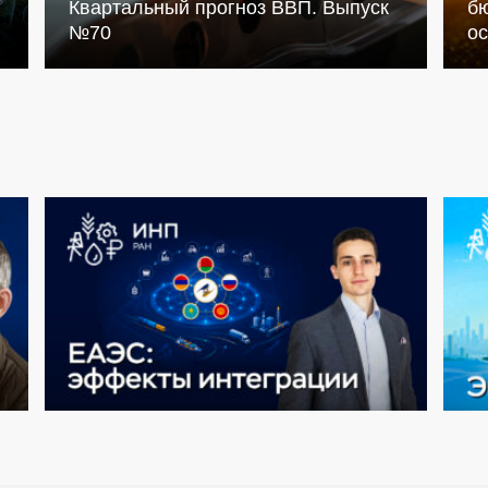
Квартальный прогноз ВВП. Выпуск
бю
№70
о