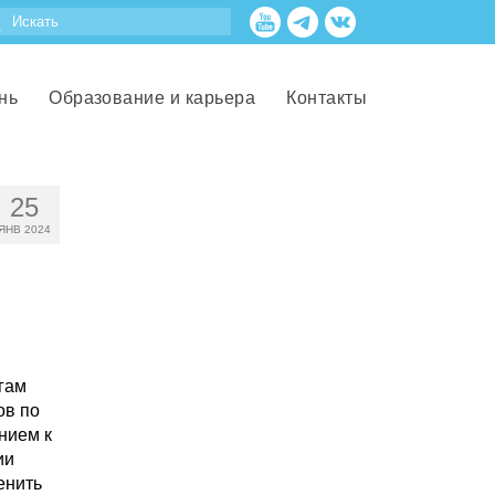
нь
Образование и карьера
Контакты
25
ЯНВ 2024
гам
ов по
нием к
ии
енить